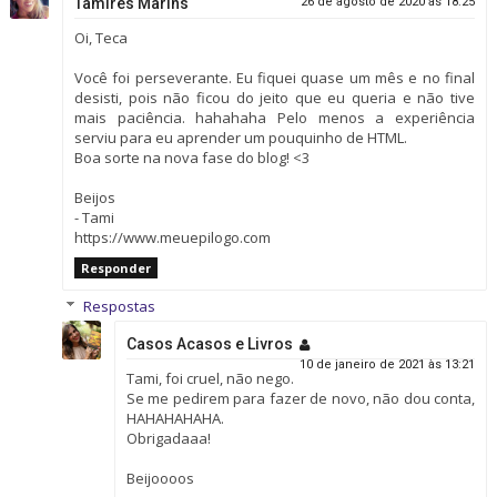
Tamires Marins
26 de agosto de 2020 às 18:25
Oi, Teca
Você foi perseverante. Eu fiquei quase um mês e no final
desisti, pois não ficou do jeito que eu queria e não tive
mais paciência. hahahaha Pelo menos a experiência
serviu para eu aprender um pouquinho de HTML.
Boa sorte na nova fase do blog! <3
Beijos
- Tami
https://www.meuepilogo.com
Responder
Respostas
Casos Acasos e Livros
10 de janeiro de 2021 às 13:21
Tami, foi cruel, não nego.
Se me pedirem para fazer de novo, não dou conta,
HAHAHAHAHA.
Obrigadaaa!
Beijoooos