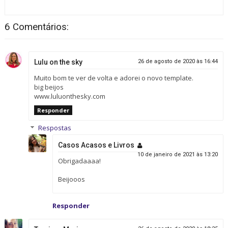
6 Comentários:
Lulu on the sky
26 de agosto de 2020 às 16:44
Muito bom te ver de volta e adorei o novo template.
big beijos
www.luluonthesky.com
Responder
Respostas
Casos Acasos e Livros
10 de janeiro de 2021 às 13:20
Obrigadaaaa!
Beijooos
Responder