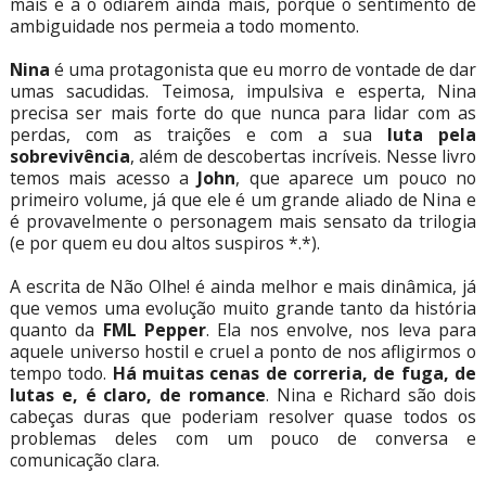
mais e a o odiarem ainda mais, porque o sentimento de
ambiguidade nos permeia a todo momento.
Nina
é uma protagonista que eu morro de vontade de dar
umas sacudidas. Teimosa, impulsiva e esperta, Nina
precisa ser mais forte do que nunca para lidar com as
perdas, com as traições e com a sua
luta pela
sobrevivência
, além de descobertas incríveis. Nesse livro
temos mais acesso a
John
, que aparece um pouco no
primeiro volume, já que ele é um grande aliado de Nina e
é provavelmente o personagem mais sensato da trilogia
(e por quem eu dou altos suspiros *.*).
A escrita de Não Olhe! é ainda melhor e mais dinâmica, já
que vemos uma evolução muito grande tanto da história
quanto da
FML Pepper
. Ela nos envolve, nos leva para
aquele universo hostil e cruel a ponto de nos afligirmos o
tempo todo.
Há muitas cenas de correria, de fuga, de
lutas e, é claro, de romance
. Nina e Richard são dois
cabeças duras que poderiam resolver quase todos os
problemas deles com um pouco de conversa e
comunicação clara.