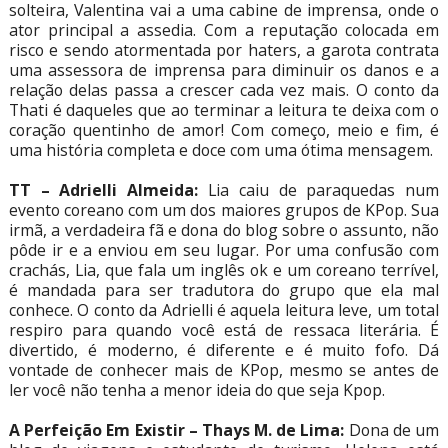
solteira, Valentina vai a uma cabine de imprensa, onde o
ator principal a assedia. Com a reputação colocada em
risco e sendo atormentada por haters, a garota contrata
uma assessora de imprensa para diminuir os danos e a
relação delas passa a crescer cada vez mais. O conto da
Thati é daqueles que ao terminar a leitura te deixa com o
coração quentinho de amor! Com começo, meio e fim, é
uma história completa e doce com uma ótima mensagem.
TT – Adrielli Almeida:
Lia caiu de paraquedas num
evento coreano com um dos maiores grupos de KPop. Sua
irmã, a verdadeira fã e dona do blog sobre o assunto, não
pôde ir e a enviou em seu lugar. Por uma confusão com
crachás, Lia, que fala um inglês ok e um coreano terrível,
é mandada para ser tradutora do grupo que ela mal
conhece. O conto da Adrielli é aquela leitura leve, um total
respiro para quando você está de ressaca literária. É
divertido, é moderno, é diferente e é muito fofo. Dá
vontade de conhecer mais de KPop, mesmo se antes de
ler você não tenha a menor ideia do que seja Kpop.
A Perfeição Em Existir – Thays M. de Lima:
Dona de um