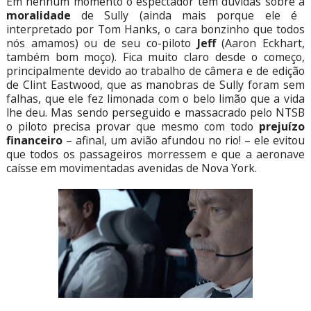
Em nenhum momento o espectador tem dúvidas sobre a
moralidade
de Sully (ainda mais porque ele é
interpretado por Tom Hanks, o cara bonzinho que todos
nós amamos) ou de seu co-piloto
Jeff
(Aaron Eckhart,
também bom moço). Fica muito claro desde o começo,
principalmente devido ao trabalho de câmera e de edição
de Clint Eastwood, que as manobras de Sully foram sem
falhas, que ele fez limonada com o belo limão que a vida
lhe deu. Mas sendo perseguido e massacrado pelo NTSB
o piloto precisa provar que mesmo com todo
prejuízo
financeiro
– afinal, um avião afundou no rio! – ele evitou
que todos os passageiros morressem e que a aeronave
caísse em movimentadas avenidas de Nova York.