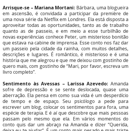
Arrisque-se – Mariana Mortani:
Bárbara, uma blogueira
em ascensão, é convidada a participar da première de
uma nova série da Netflix em Londres. Ela está disposta a
aproveitar todas as oportunidades, tanto as de trabalho
quanto as de passeio, e em meio a esse turbilhão de
novas experiências conhece Peter, um misterioso bonitão
que estava na cabine de imprensa. Esse conto nos faz dar
um passeio pela cidade da rainha, com muitos detalhes,
descrições e lugares. É romântico, é misterioso e é uma
história que me alegrou e que me deixou com gostinho de
quero mais, com gostinho de “Mari, por favor, escreva um
livro completo”.
Sentimento às Avessas – Larissa Azevedo:
Amanda
sofre de depressão e se sente deslocada, quase uma
aberração. Ela pensa em como sua vida é um desperdício
de tempo e de espaço. Seu psicólogo a pede para
escrever um blog, colocar os sentimentos para fora, uma
espécie de terapia. E é aí que descobre que mais pessoas
passam pelo mesmo que ela. Em vários momentos do
conto quis dar um abraço na Amanda e dizer “Querida,
deixa eu te ajudar”. É um conto mais pesado e mais triste