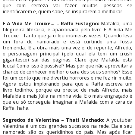
que com certeza vai fazer muitas pessoas se
identificarem e, quem sabe, se inspirarem a melhorar.
E A Vida Me Trouxe... – Raffa Fustagno:
Mafalda, uma
blogueira literária, é apaixonada pelo livro E A Vida Me
Trouxe... Tanto que já o leu inúmeras vezes. Quando leva
um fora do namorado e está curtindo uma fossa
tremenda, lê a obra mais uma vez e, de repente, Alfredo,
o personagem principal (pelo qual ela tem um crush
gigantesco) sai das páginas. Claro que Mafalda está
louca! Como isso é possível? Mas por que não aproveitar a
chance de conhecer melhor o cara dos seus sonhos? Esse
foi um conto que me divertiu horrores e me fez rir muito.
Agora estou implorando para que a Raffa escreva um
livro todinho, porque eu preciso de mais Alfredo, mais
Mafalda e mais Júlia na minha vida. E o mais engraçado é
que eu só conseguia imaginar a Mafalda com a cara da
Raffa, haha.
Segredos de Valentina – Thati Machado:
A youtuber
Valentina é um dos grandes sucessos na rede. Ela e seu
namorado são os queridinhos do país. Mas após ficar