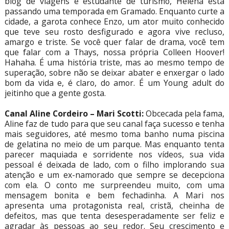
blog de viagens e estudante de turismo, Helena está
passando uma temporada em Gramado. Enquanto curte a
cidade, a garota conhece Enzo, um ator muito conhecido
que teve seu rosto desfigurado e agora vive recluso,
amargo e triste. Se você quer falar de drama, você tem
que falar com a Thays, nossa própria Colleen Hoover!
Hahaha. É uma história triste, mas ao mesmo tempo de
superação, sobre não se deixar abater e enxergar o lado
bom da vida e, é claro, do amor. É um Young adult do
jeitinho que a gente gosta.
Canal Aline Cordeiro – Mari Scotti:
Obcecada pela fama,
Aline faz de tudo para que seu canal faça sucesso e tenha
mais seguidores, até mesmo toma banho numa piscina
de gelatina no meio de um parque. Mas enquanto tenta
parecer maquiada e sorridente nos vídeos, sua vida
pessoal é deixada de lado, com o filho implorando sua
atenção e um ex-namorado que sempre se decepciona
com ela. O conto me surpreendeu muito, com uma
mensagem bonita e bem fechadinha. A Mari nos
apresenta uma protagonista real, cristã, cheinha de
defeitos, mas que tenta desesperadamente ser feliz e
agradar às pessoas ao seu redor. Seu crescimento e