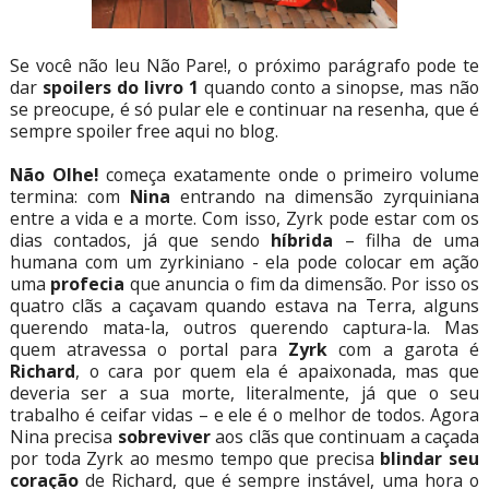
Se você não leu Não Pare!, o próximo parágrafo pode te
dar
spoilers do livro 1
quando conto a sinopse, mas não
se preocupe, é só pular ele e continuar na resenha, que é
sempre spoiler free aqui no blog.
Não Olhe!
começa exatamente onde o primeiro volume
termina: com
Nina
entrando na dimensão zyrquiniana
entre a vida e a morte. Com isso, Zyrk pode estar com os
dias contados, já que sendo
híbrida
– filha de uma
humana com um zyrkiniano - ela pode colocar em ação
uma
profecia
que anuncia o fim da dimensão. Por isso os
quatro clãs a caçavam quando estava na Terra, alguns
querendo mata-la, outros querendo captura-la. Mas
quem atravessa o portal para
Zyrk
com a garota é
Richard
, o cara por quem ela é apaixonada, mas que
deveria ser a sua morte, literalmente, já que o seu
trabalho é ceifar vidas – e ele é o melhor de todos. Agora
Nina precisa
sobreviver
aos clãs que continuam a caçada
por toda Zyrk ao mesmo tempo que precisa
blindar seu
coração
de Richard, que é sempre instável, uma hora o