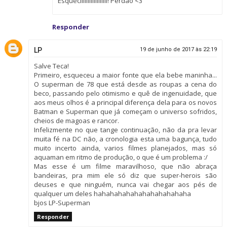
Esqueciiiiiiiiiiiiiiiiii! Perdão <3
Responder
LP
19 de junho de 2017 às 22:19
Salve Teca!
Primeiro, esqueceu a maior fonte que ela bebe maninha...
O superman de 78 que está desde as roupas a cena do
beco, passando pelo otimismo e quê de ingenuidade, que
aos meus olhos é a principal diferença dela para os novos
Batman e Superman que já começam o universo sofridos,
cheios de magoas e rancor.
Infelizmente no que tange continuação, não da pra levar
muita fé na DC não, a cronologia esta uma bagunça, tudo
muito incerto ainda, varios filmes planejados, mas só
aquaman em ritmo de produção, o que é um problema :/
Mas esse é um filme maravilhoso, que não abraça
bandeiras, pra mim ele só diz que super-herois são
deuses e que ninguém, nunca vai chegar aos pés de
qualquer um deles hahahahahahahahahahahaha
bjos LP-Superman
Responder