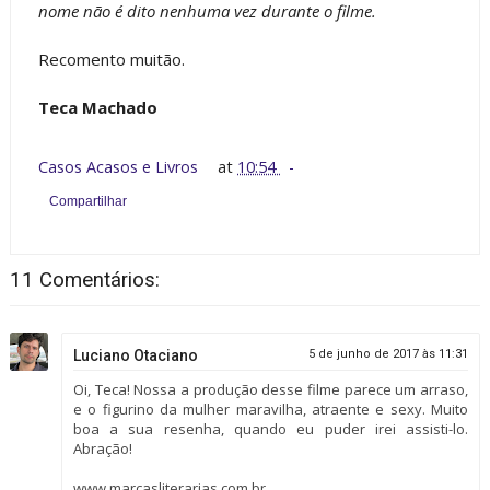
nome não é dito nenhuma vez durante o filme.
Recomento muitão.
Teca Machado
Casos Acasos e Livros
at
10:54
Compartilhar
11 Comentários:
Luciano Otaciano
5 de junho de 2017 às 11:31
Oi, Teca! Nossa a produção desse filme parece um arraso,
e o figurino da mulher maravilha, atraente e sexy. Muito
boa a sua resenha, quando eu puder irei assisti-lo.
Abração!
www.marcasliterarias.com.br