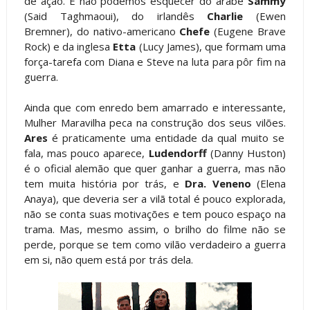
de ação. E não podemos esquecer do árabe
Sammy
(Said Taghmaoui), do irlandês
Charlie
(Ewen
Bremner), do nativo-americano
Chefe
(Eugene Brave
Rock) e da inglesa
Etta
(Lucy James), que formam uma
força-tarefa com Diana e Steve na luta para pôr fim na
guerra.
Ainda que com enredo bem amarrado e interessante,
Mulher Maravilha peca na construção dos seus vilões.
Ares
é praticamente uma entidade da qual muito se
fala, mas pouco aparece,
Ludendorff
(Danny Huston)
é o oficial alemão que quer ganhar a guerra, mas não
tem muita história por trás, e
Dra. Veneno
(Elena
Anaya), que deveria ser a vilã total é pouco explorada,
não se conta suas motivações e tem pouco espaço na
trama. Mas, mesmo assim, o brilho do filme não se
perde, porque se tem como vilão verdadeiro a guerra
em si, não quem está por trás dela.