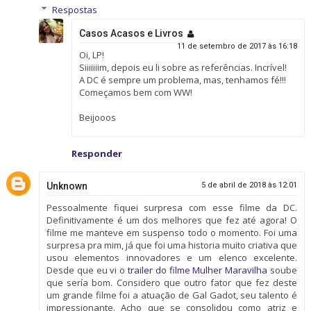
Respostas
Casos Acasos e Livros
11 de setembro de 2017 às 16:18
Oi, LP!
Siiiiiiim, depois eu li sobre as referências. Incrível!
A DC é sempre um problema, mas, tenhamos fé!!!
Começamos bem com WW!
Beijooos
Responder
Unknown
5 de abril de 2018 às 12:01
Pessoalmente fiquei surpresa com esse filme da DC.
Definitivamente é um dos melhores que fez até agora! O
filme me manteve em suspenso todo o momento. Foi uma
surpresa pra mim, já que foi uma historia muito criativa que
usou elementos innovadores e um elenco excelente.
Desde que eu vi o
trailer do filme Mulher Maravilha
soube
que sería bom. Considero que outro fator que fez deste
um grande filme foi a atuação de Gal Gadot, seu talento é
impressionante. Acho que se consolidou como atriz e