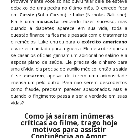
Provavelmente você só não ouviu falar dele se esteve
debaixo de uma pedra no último mês. O enredo foca
em
Cassie
(Sofia Carson) e
Luke
(Nicholas Galitzine).
Ela é uma
musicista
tentando fazer sucesso, mas
quando a diabetes aparece em sua vida, toda a
questão financeira fica mais pesada com o tratamento
e remédios. Luke entrou para o
exército americano
e vai ser mandado para a guerra. Ele descobre que ao
se casar os oficiais ganham um adicional no salário e a
esposa plano de saúde. Ele precisa de dinheiro para
uma dívida, ela precisa de auxílio médico, então a saída
é se
casarem
, apesar de terem uma animosidade
imensa um pelo outro. Para não serem descobertos
como fraude, precisam parecer apaixonados. Mas e
quando o fingimento passa a ser a verdade em suas
vidas?
Como já saíram inúmeras
críticas ao filme, trago hoje
motivos para assistir
Continência ao Amor: