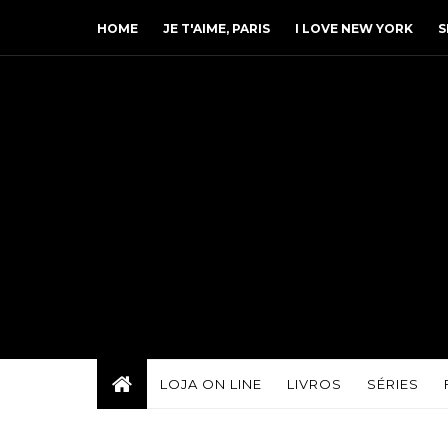
HOME
JE T'AIME, PARIS
I LOVE NEW YORK
S
LOJA ON LINE
LIVROS
SÉRIES