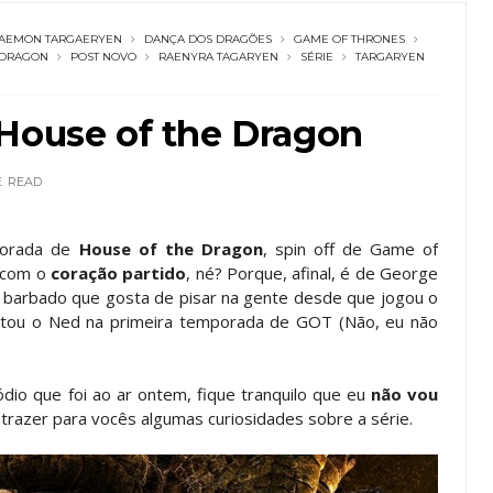
AEMON TARGAERYEN
DANÇA DOS DRAGÕES
GAME OF THRONES
 DRAGON
POST NOVO
RAENYRA TAGARYEN
SÉRIE
TARGARYEN
 House of the Dragon
E
READ
porada de
House of the Dragon
, spin off de Game of
 com o
coração partido
, né? Porque, afinal, é de George
r barbado que gosta de pisar na gente desde que jogou o
matou o Ned na primeira temporada de GOT (Não, eu não
dio que foi ao ar ontem, fique tranquilo que eu
não vou
trazer para vocês algumas curiosidades sobre a série.