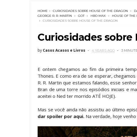
HOME
CURIOSIDADES SOBRE HOUSE OF THE DRAGON
D
GEORGE R. R. MARTIN
GOT
HBO MAX
HOUSE OF THE
CURIOSIDADES SOBRE HOUSE OF THE DRAGON
Curiosidades sobre
by
Casos Acasos e Livros
4 YEARS AGO
3 MINUT
E ontem chegamos ao fim da primeira tem
Thones. E como era de se esperar, chegamos
R. R. Martin que estamos falando, esse senho
Bran de uma torre nos episódios iniciais e 
aceitei o Ned ter morrido ATÉ HOJE).
Mas se você ainda não assistiu ao último episó
dar spoiler por aqui.
Na verdade, hoje venho 