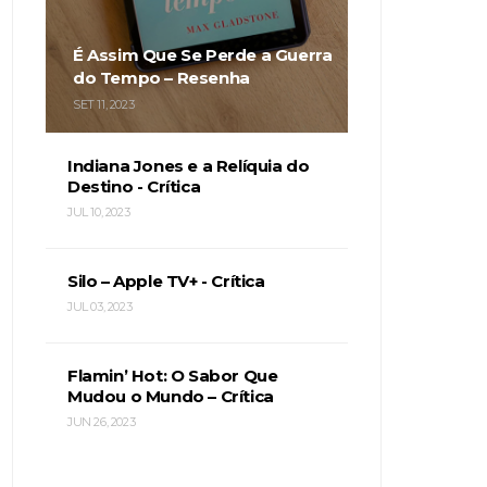
É Assim Que Se Perde a Guerra
do Tempo – Resenha
SET 11, 2023
Indiana Jones e a Relíquia do
Destino - Crítica
JUL 10, 2023
Silo – Apple TV+ - Crítica
JUL 03, 2023
Flamin’ Hot: O Sabor Que
Mudou o Mundo – Crítica
JUN 26, 2023