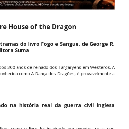
bre House of the Dragon
 tramas do livro Fogo e Sangue, de George R.
Editora Suma
 dos 300 anos de reinado dos Targaryens em Westeros. A
 conhecida como A Dança dos Dragões, é provavelmente a
o na história real da guerra civil inglesa
cou como o livro foi inspirado em eventos reais que