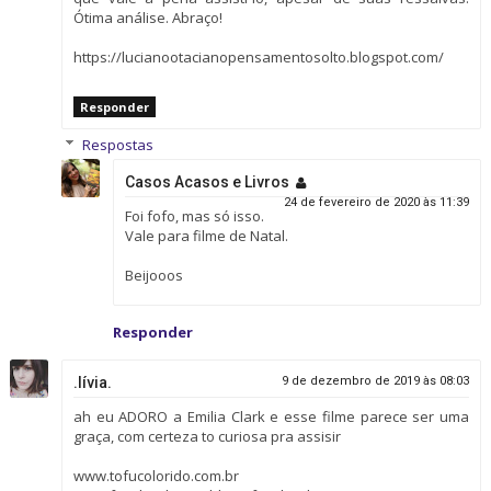
Ótima análise. Abraço!
https://lucianootacianopensamentosolto.blogspot.com/
Responder
Respostas
Casos Acasos e Livros
24 de fevereiro de 2020 às 11:39
Foi fofo, mas só isso.
Vale para filme de Natal.
Beijooos
Responder
.lívia.
9 de dezembro de 2019 às 08:03
ah eu ADORO a Emilia Clark e esse filme parece ser uma
graça, com certeza to curiosa pra assisir
www.tofucolorido.com.br