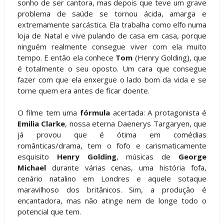
sonho de ser cantora, mas depois que teve um grave
problema de saúde se tornou ácida, amarga e
extremamente sarcástica. Ela trabalha como elfo numa
loja de Natal e vive pulando de casa em casa, porque
ninguém realmente consegue viver com ela muito
tempo. E então ela conhece
Tom
(Henry Golding), que
é totalmente o seu oposto. Um cara que consegue
fazer com que ela enxergue o lado bom da vida e se
torne quem era antes de ficar doente.
O filme tem uma
fórmula
acertada: A protagonista é
Emilia Clarke
, nossa eterna Daenerys Targaryen, que
já provou que é ótima em comédias
românticas/drama, tem o fofo e carismaticamente
esquisito
Henry Golding
, músicas de
George
Michael
durante várias cenas, uma história fofa,
cenário natalino em Londres e aquele sotaque
maravilhoso dos britânicos. Sim, a produção é
encantadora, mas não atinge nem de longe todo o
potencial que tem.