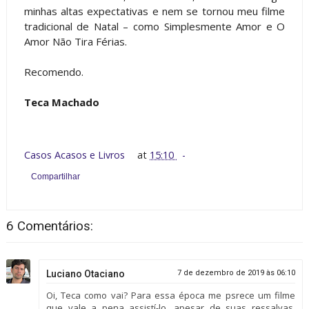
minhas altas expectativas e nem se tornou meu filme
tradicional de Natal – como Simplesmente Amor e O
Amor Não Tira Férias.
Recomendo.
Teca Machado
Casos Acasos e Livros
at
15:10
Compartilhar
6 Comentários:
Luciano Otaciano
7 de dezembro de 2019 às 06:10
Oi, Teca como vai? Para essa época me psrece um filme
que vale a pena assistí-lo, apesar de suas ressalvas.