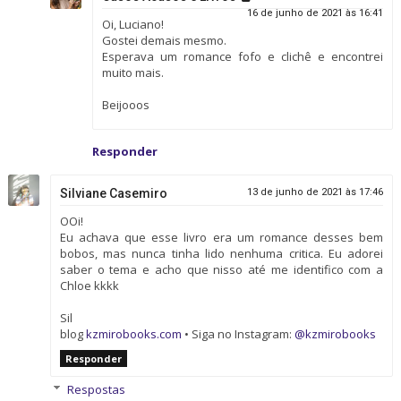
16 de junho de 2021 às 16:41
Oi, Luciano!
Gostei demais mesmo.
Esperava um romance fofo e clichê e encontrei
muito mais.
Beijooos
Responder
Silviane Casemiro
13 de junho de 2021 às 17:46
OOi!
Eu achava que esse livro era um romance desses bem
bobos, mas nunca tinha lido nenhuma critica. Eu adorei
saber o tema e acho que nisso até me identifico com a
Chloe kkkk
Sil
blog
kzmirobooks.com
• Siga no Instagram:
@kzmirobooks
Responder
Respostas