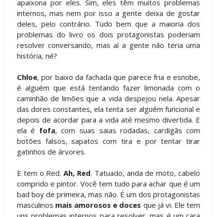
apaixona por eles. Sim, eles têm muitos problemas
internos, mas nem por isso a gente deixa de gostar
deles, pelo contrário. Tudo bem que a maioria dos
problemas do livro os dois protagonistas poderiam
resolver conversando, mas aí a gente não teria uma
história, né?
Chloe
, por baixo da fachada que parece fria e esnobe,
é alguém que está tentando fazer limonada com o
caminhão de limões que a vida despejou nela. Apesar
das dores constantes, ela tenta ser alguém funcional e
depois de acordar para a vida até mesmo divertida. E
ela é
fofa
, com suas saias rodadas, cardigãs com
botões falsos, sapatos com tira e por tentar tirar
gatinhos de árvores.
E tem o Red.
Ah, Red
. Tatuado, anda de moto, cabelo
comprido e pintor. Você tem tudo para achar que é um
bad boy de primeira, mas não. É um dos protagonistas
masculinos
mais amorosos e doces
que já vi. Ele tem
uns problemas internos para resolver, mas é um cara