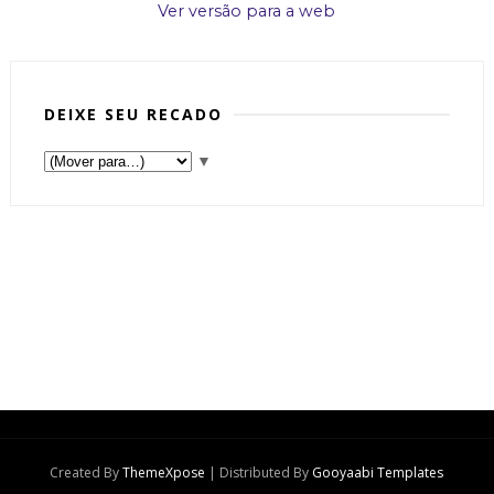
Ver versão para a web
DEIXE SEU RECADO
▼
Created By
ThemeXpose
| Distributed By
Gooyaabi Templates