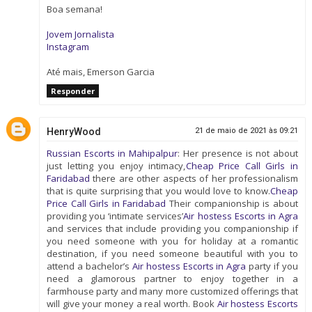
Boa semana!
Jovem Jornalista
Instagram
Até mais, Emerson Garcia
Responder
HenryWood
21 de maio de 2021 às 09:21
Russian Escorts in Mahipalpur
: Her presence is not about
just letting you enjoy intimacy,
Cheap Price Call Girls in
Faridabad
there are other aspects of her professionalism
that is quite surprising that you would love to know.
Cheap
Price Call Girls in Faridabad
Their companionship is about
providing you ‘intimate services’
Air hostess Escorts in Agra
and services that include providing you companionship if
you need someone with you for holiday at a romantic
destination, if you need someone beautiful with you to
attend a bachelor’s
Air hostess Escorts in Agra
party if you
need a glamorous partner to enjoy together in a
farmhouse party and many more customized offerings that
will give your money a real worth. Book
Air hostess Escorts