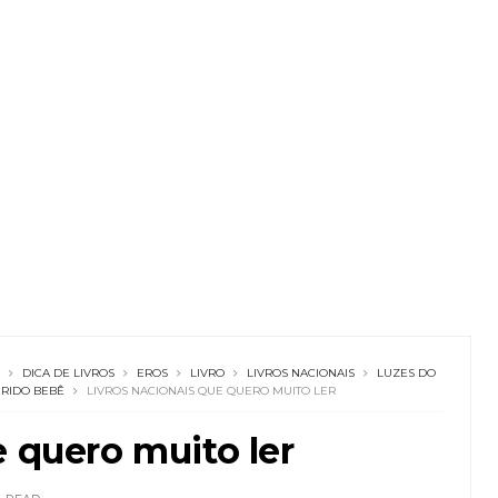
DICA DE LIVROS
EROS
LIVRO
LIVROS NACIONAIS
LUZES DO
RIDO BEBÊ
LIVROS NACIONAIS QUE QUERO MUITO LER
e quero muito ler