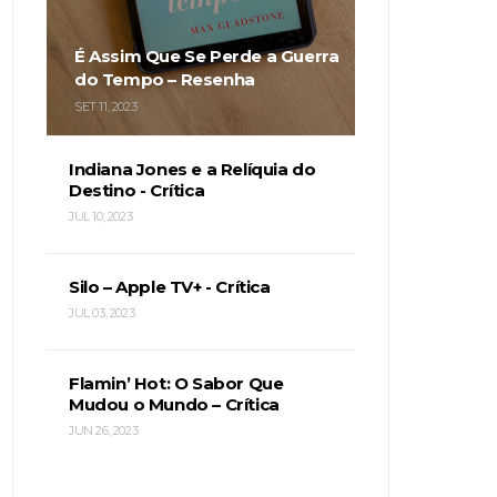
É Assim Que Se Perde a Guerra
do Tempo – Resenha
SET 11, 2023
Indiana Jones e a Relíquia do
Destino - Crítica
JUL 10, 2023
Silo – Apple TV+ - Crítica
JUL 03, 2023
Flamin’ Hot: O Sabor Que
Mudou o Mundo – Crítica
JUN 26, 2023