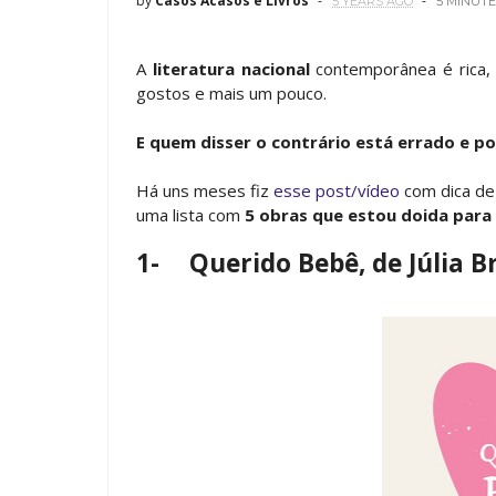
by
Casos Acasos e Livros
5 YEARS AGO
5 MINUTE
A
literatura nacional
contemporânea é rica, 
gostos e mais um pouco.
E quem disser o contrário está errado e pon
Há uns meses fiz
esse post/vídeo
com dica de 
uma lista com
5 obras que estou doida para 
1-
Querido Bebê, de Júlia B