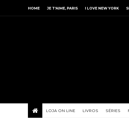
HOME
JE T'AIME, PARIS
I LOVE NEW YORK
S
LOJA ON LINE
LIVROS
SÉRIES