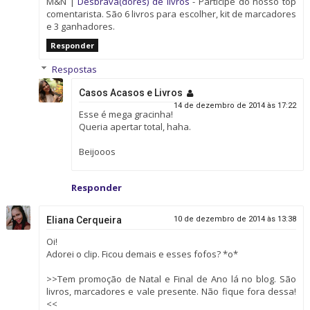
M&N |
Desbrava(dores) de livros
- Participe do nosso top
comentarista. São 6 livros para escolher, kit de marcadores
e 3 ganhadores.
Responder
Respostas
Casos Acasos e Livros
14 de dezembro de 2014 às 17:22
Esse é mega gracinha!
Queria apertar total, haha.
Beijooos
Responder
Eliana Cerqueira
10 de dezembro de 2014 às 13:38
Oi!
Adorei o clip. Ficou demais e esses fofos? *o*
>>Tem promoção de Natal e Final de Ano lá no blog. São
livros, marcadores e vale presente. Não fique fora dessa!
<<