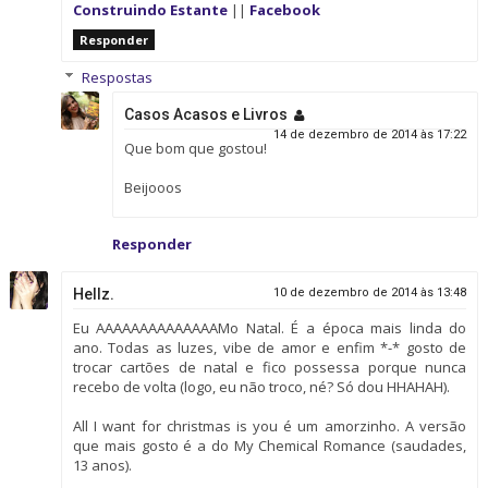
Construindo Estante
||
Facebook
Responder
Respostas
Casos Acasos e Livros
14 de dezembro de 2014 às 17:22
Que bom que gostou!
Beijooos
Responder
Hellz.
10 de dezembro de 2014 às 13:48
Eu AAAAAAAAAAAAAAMo Natal. É a época mais linda do
ano. Todas as luzes, vibe de amor e enfim *-* gosto de
trocar cartões de natal e fico possessa porque nunca
recebo de volta (logo, eu não troco, né? Só dou HHAHAH).
All I want for christmas is you é um amorzinho. A versão
que mais gosto é a do My Chemical Romance (saudades,
13 anos).