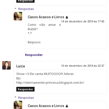
Responder
Respostas
Casos Acasos e Livros
14 de dezembro de 2014 às 17:45
Como não amar o
Bublé?
*.*
Beijooos
Responder
Luiza
10 de dezembro de 2014 às 22:37
Show <3 Ele canta MUITOOOO!!! Adorei.
Bjs
http://eternamente-princesa.blogspot.com.br/
Responder
Respostas
Casos Acasos e Livros