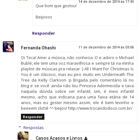
14 de dezembro de 2014 às 17:45
Que bom que gostou!
Beijooos
Responder
Fernanda Ohashi
11 de dezembro de 2014 às 03:06
Oi Teca! Amei a música, não conhecia :O e adoro o Michael
Bublé, ele tem uma voz maravilhosa e sempre tá na minha
playlist de músicas pra relaxar :) All I Want For Christmas Is
You é um clássico, mas eu piro muito em Underneath The
Tree da Kelly Clarkson :p Brigada pelo comentário lá no
blog e se você ainda não leu Princesa Adormecida e tava
naquela dúvida sobre ser infantil, sim, é meio infantil
mesmo, acho que indicaria para uma faixa etária de 14
anos, mas eu gostei mesmo assim, ele é bem levinho e
beeeem clichê ^^ beijos! http://www.trocandodisco.com.br/
Responder
Respostas
Casos Acasos e Livros