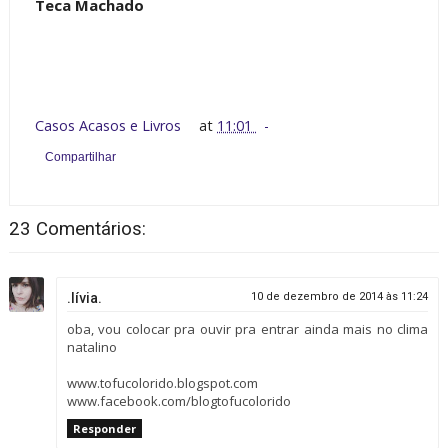
Teca Machado
Casos Acasos e Livros
at
11:01
Compartilhar
23 Comentários:
.lívia.
10 de dezembro de 2014 às 11:24
oba, vou colocar pra ouvir pra entrar ainda mais no clima
natalino
www.tofucolorido.blogspot.com
www.facebook.com/blogtofucolorido
Responder