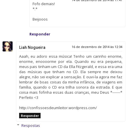
14 de dezembro de 2014 às 17:47
Fofo demais!
*.*
Beijooos
Responder
Liah Nogueira
16 de dezembro de 2014 às 12:34
Aaah, eu adoro essa música! Tenho um carinho enorme,
enorme, enoooorme por ela. Quando eu era pequena,
meus pais tinham um CD da Ella Fitzgerald, e essa era uma
das músicas que tinham no CD. Ela sempre me deixou
alegre, não sei explicar a sensação. E ouvi-la agora me faz
lembrar de boas coisas da minha infância, de viagens em
família, quando o CD era trilha sonora da estrada. E que
coisa mais fofinha essas duas crianças, meu Deus *-------*
Perfeito <3
http://confissoesdeumleitor.wordpress.com/
Responder
Respostas