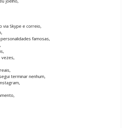
u joelho,
o via Skype e correio,
n,
e personalidades famosas,
,
is,
e vezes,
reais,
nsegui terminar nenhum,
instagram,
amento,