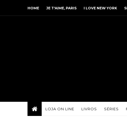
HOME
JE T'AIME, PARIS
I LOVE NEW YORK
S
LOJA ON LINE
LIVROS
SÉRIES