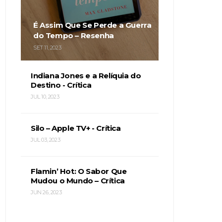
É Assim Que Se Perde a Guerra
do Tempo – Resenha
SET 11, 2023
Indiana Jones e a Relíquia do
Destino - Crítica
JUL 10, 2023
Silo – Apple TV+ - Crítica
JUL 03, 2023
Flamin’ Hot: O Sabor Que
Mudou o Mundo – Crítica
JUN 26, 2023