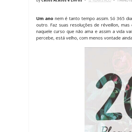
by
Casos Acasos e Livros
12 YEARS AGO
1 MINUT
Um ano
nem é tanto tempo assim. Só 365 di
outro. Faz suas resoluções de réveillon, mas
naquele curso que não ama e assim a vida v
percebe, está velho, com menos vontade aind