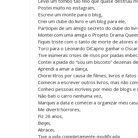
Levei um tombo tão feio que quase destruiu me
Postei muito no instagram,
Escrevi um monte para o blog,
Criei um clube do livro e um blog para ele,
Participei de um amigo secreto do clube do livr
Montei com uma amiga o Projeto Drama Quee
Fiquei triste com o tanto de morte de atores 
Torci para o Leonardo DiCaprio ganhar o Oscar
Tive inúmeras crises de risos por piadas imbec
Contei a piada do “sou um biscoito” dezenas d
Aprendi a amar a dança,
Chorei litros por causa de filmes, livros e fatos 
Comecei a escrever outros livros, mas não co
Conheci pessoas incríveis por meio de blogs e 
Não bati o carro nenhuma vez,
Marquei a data e comecei a organizar meu cas
Me diverti horrores,
Fiz 26 anos,
Beijei,
Abracei,
Tive a vida completamente modificada