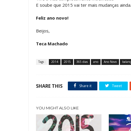
E soube que 2015 vai ter mais mudanças ainda
Feliz ano novo!
Beijos,
Teca Machado
Tags :
2014
2015
365 dias
ano
Ano Novo
balanç
SHARE THIS
Share it
Tweet
YOU MIGHT ALSO LIKE