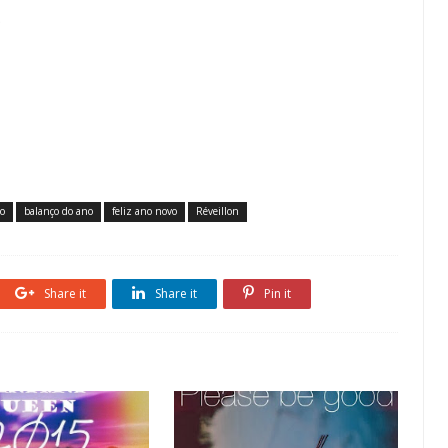
.
o
balanço do ano
feliz ano novo
Réveillon
Share it
Share it
Pin it