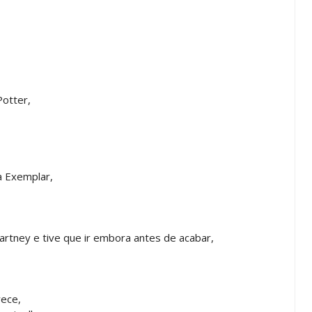
Potter,
a Exemplar,
rtney e tive que ir embora antes de acabar,
rece,