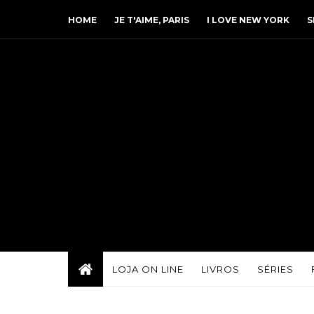
HOME
JE T'AIME, PARIS
I LOVE NEW YORK
S
LOJA ON LINE
LIVROS
SÉRIES