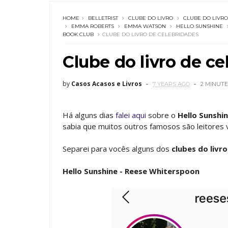
HOME
BELLETRIST
CLUBE DO LIVRO
CLUBE DO LIVR
EMMA ROBERTS
EMMA WATSON
HELLO SUNSHINE
BOOK CLUB
CLUBE DO LIVRO DE CELEBRIDADES
Clube do livro de c
by
Casos Acasos e Livros
7 YEARS AGO
2 MINUTE
Há alguns dias
falei aqui
sobre o
Hello Sunshi
sabia que muitos outros famosos são leitores 
Separei para vocês alguns dos
clubes do livro
Hello Sunshine - Reese Whiterspoon