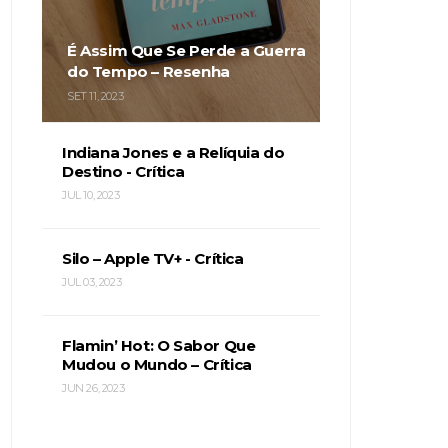
É Assim Que Se Perde a Guerra
do Tempo – Resenha
SET 11, 2023
Indiana Jones e a Relíquia do
Destino - Crítica
JUL 10, 2023
Silo – Apple TV+ - Crítica
JUL 03, 2023
Flamin’ Hot: O Sabor Que
Mudou o Mundo – Crítica
JUN 26, 2023