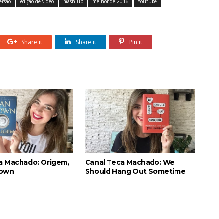
ersão
edição de vídeo
mash up
melhor de 2016
Youtube
Share it
Share it
Pin it
a Machado: Origem,
Canal Teca Machado: We
rown
Should Hang Out Sometime