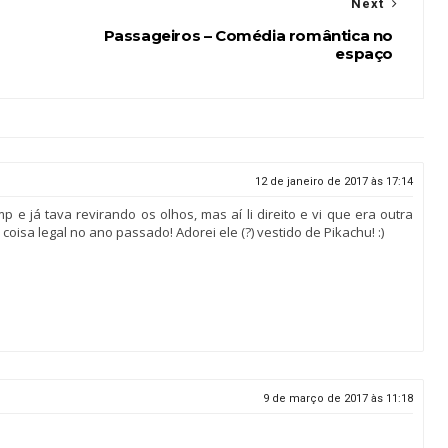
Next
Passageiros – Comédia romântica no
espaço
12 de janeiro de 2017 às 17:14
 e já tava revirando os olhos, mas aí li direito e vi que era outra
oisa legal no ano passado! Adorei ele (?) vestido de Pikachu! :)
9 de março de 2017 às 11:18