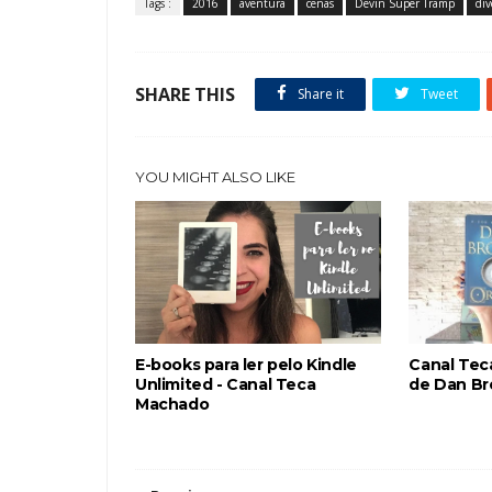
Tags :
2016
aventura
cenas
Devin Super Tramp
div
SHARE THIS
Share it
Tweet
YOU MIGHT ALSO LIKE
E-books para ler pelo Kindle
Canal Tec
Unlimited - Canal Teca
de Dan B
Machado