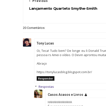
Previous
Lançamento Quarteto Smythe-Smith
20 Comentários:
Tony Lucas
Oi, Teca! Tudo bem? De longe eu li Donald Trump
pessoa rs Amei o vídeo. O Devin aprontou muita c
Abraço
https://tonylucasblog.blogspot.com.br/
Responder
Respostas
Casos Acasos e Livros
HAHAHAHAHAHA