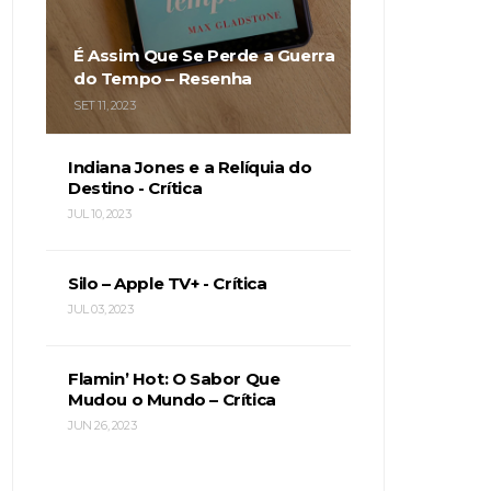
É Assim Que Se Perde a Guerra
do Tempo – Resenha
SET 11, 2023
Indiana Jones e a Relíquia do
Destino - Crítica
JUL 10, 2023
Silo – Apple TV+ - Crítica
JUL 03, 2023
Flamin’ Hot: O Sabor Que
Mudou o Mundo – Crítica
JUN 26, 2023