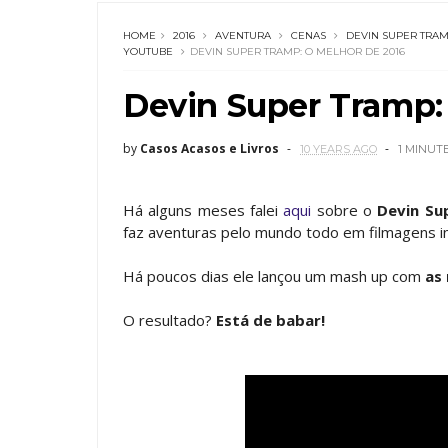
HOME
2016
AVENTURA
CENAS
DEVIN SUPER TRA
YOUTUBE
DEVIN SUPER TRAMP: O MELHOR DE 2016
Devin Super Tramp:
by
Casos Acasos e Livros
10 YEARS AGO
1 MINUT
Há alguns meses falei
aqui
sobre o
Devin Su
faz aventuras pelo mundo todo em filmagens in
Há poucos dias ele lançou um mash up com
as
O resultado?
Está de babar!