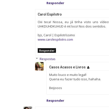
Responder
Carol Espilotro
Oiii teca! Nossa, eu já tinha visto uns víde
UHKDUHDKUHUD é mt loco! Nos dois sentidos.
bjs, Carol | Espilotríssimo
www.carolespilotro.com
Responder
Respostas
Casos Acasos e Livros
Muito louco e muito legal!
Queria eu fazer tudo isso, hahaha.
Beijooos
Responder