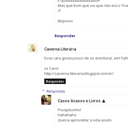
É quaaaaaaaaaaaaase!
Mas que bom que viu que não era o Trum
:P
Beijooos
Responder
Caverna Literária
Esse cara gosta pouco de se aventurar, ein! hah
xx Carol
http://caverna-literaria.blogspot.com.br/
Responder
Respostas
Casos Acasos e Livros
Pouquíssimo!
Hahahaha
Queria aproveitar a vida assim.