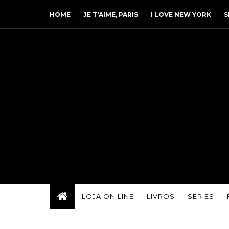
HOME
JE T'AIME, PARIS
I LOVE NEW YORK
S
LOJA ON LINE
LIVROS
SÉRIES