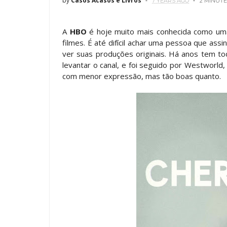
by
Casos Acasos e Livros
7 YEARS AGO
2 MINUTE
A
HBO
é hoje muito mais conhecida como um
filmes. É até difícil achar uma pessoa que a
ver suas produções originais. Há anos tem to
levantar o canal, e foi seguido por Westworld, 
com menor expressão, mas tão boas quanto.