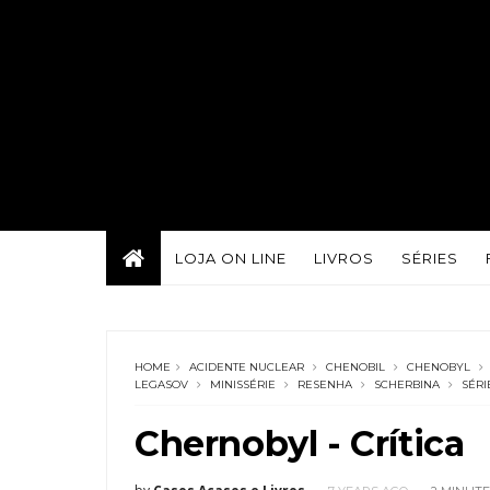
LOJA ON LINE
LIVROS
SÉRIES
HOME
ACIDENTE NUCLEAR
CHENOBIL
CHENOBYL
LEGASOV
MINISSÉRIE
RESENHA
SCHERBINA
SÉRI
Chernobyl - Crítica