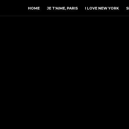
HOME
JE T'AIME, PARIS
I LOVE NEW YORK
S