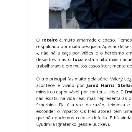
O
roteiro
é muito amarrado e coeso. Temos 
respaldado por muita pesquisa. Apesar de se
-, não há a caça por vilões e o heroísmo am
desastre, mas o
foco
está muito mais naque
trabalharam e em muitos casos literalmente der
O trio principal faz muito pela série. Valery 
acontece é vivido por
Jared Harris
.
Stell
ministro responsável por conter a crise. E
Em
não existiu na vida real, mas representa as 
Scherbina. Ela é a voz da razão, teimosia e
esconder o impacto. Os três atores têm uma i
que não podemos colocar defeito. E há ainda
Lyudmilla Ignatenko (Jessie Buclkey).