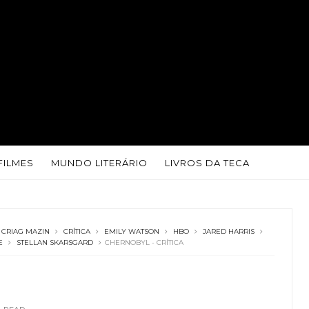
FILMES
MUNDO LITERÁRIO
LIVROS DA TECA
CRIAG MAZIN
CRÍTICA
EMILY WATSON
HBO
JARED HARRIS
E
STELLAN SKARSGARD
CHERNOBYL - CRÍTICA