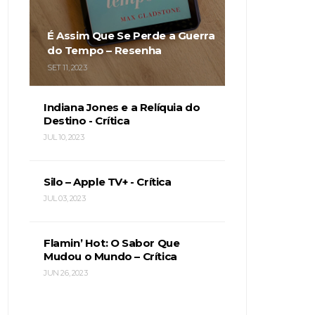
É Assim Que Se Perde a Guerra
do Tempo – Resenha
SET 11, 2023
Indiana Jones e a Relíquia do
Destino - Crítica
JUL 10, 2023
Silo – Apple TV+ - Crítica
JUL 03, 2023
Flamin’ Hot: O Sabor Que
Mudou o Mundo – Crítica
JUN 26, 2023