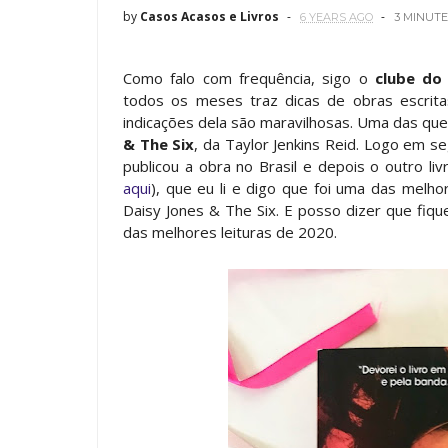
by
Casos Acasos e Livros
6 YEARS AGO
3 MINUTE
Como falo com frequência, sigo o
clube do
todos os meses traz dicas de obras escrit
indicações dela são maravilhosas. Uma das qu
& The Six
, da Taylor Jenkins Reid. Logo em s
publicou a obra no Brasil e depois o outro l
aqui
), que eu li e digo que foi uma das melho
Daisy Jones & The Six. E posso dizer que fi
das melhores leituras de 2020.