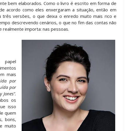
nte bem elaborados. Como o livro é escrito em forma de
 de acordo como eles enxergaram a situação, então em
três versões, o que deixa o enredo muito mais rico e
 tempo descrevendo cenários, o que no fim das contas não
e realmente importa: nas pessoas.
 papel
timentos
têm mais
uída por
uída por
y Jones”.
mbos os
que isso
 de quem
s, bons,
 e muito