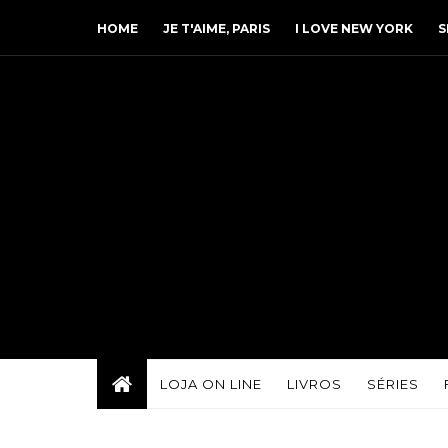
HOME
JE T'AIME, PARIS
I LOVE NEW YORK
S
LOJA ON LINE
LIVROS
SÉRIES