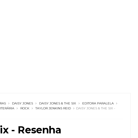
RAS
DAISY JONES
DAISY JONES & THE SIX
EDITORA PARALELA
ITERÁRIA
ROCK
TAYLOR JENKINS REID
DAISY JONES & THE SIX -
ix - Resenha