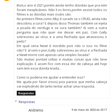
Bom,o ano é 2021,porém ainda tenho dúvidas que pra mim
foram inexplicáveis. Não li os livros,porém assisti todos os
filmes e as dúvidas mais cruéis são.
No primeiro filme,como Alby é curado se o CRUEL ainda não
descobriu a cura? E depois disso Thomas também se injeta
a picada do verdugo e se cura também? Aí vem a outra
pergunta que não quer me deixar em paz. Com Gally
sobreviveu ao vírus e a uma flechada que atravessou o
peito?
Em qual cena Newt é mordido pois não vi isso no filme
não? E aí vem o pior,Gally sobreviveu ao vírus e a flechada
e Newt morre com apenas uma simples facada?
São muitas pontad soltas e muitas coisas que não teve
explicação. E assim fico com essa dor de cabeça até hoje
sem tem essa dúvida tirada...
Como vc poderia me ajudar a entender isso?
Me ajuda por favor (risos) pois parece que minha cabeça
vai explodindo de tanto tentar achar uma resposta.
Responder
Respostas
Anônimo
9 de maio de 2022 às 23:17