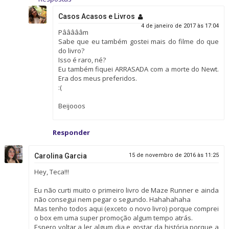
Casos Acasos e Livros
4 de janeiro de 2017 às 17:04
Pâââââm
Sabe que eu também gostei mais do filme do que
do livro?
Isso é raro, né?
Eu também fiquei ARRASADA com a morte do Newt.
Era dos meus preferidos.
:(
Beijooos
Responder
Carolina Garcia
15 de novembro de 2016 às 11:25
Hey, Teca!!!
Eu não curti muito o primeiro livro de Maze Runner e ainda
não consegui nem pegar o segundo. Hahahahaha
Mas tenho todos aqui (exceto o novo livro) porque comprei
o box em uma super promoção algum tempo atrás.
Espero voltar a ler algum dia e gostar da história porque a