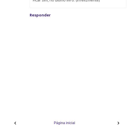
Ficar sim, no último livro. (Infelizmente)
Responder
‹
›
Página inicial