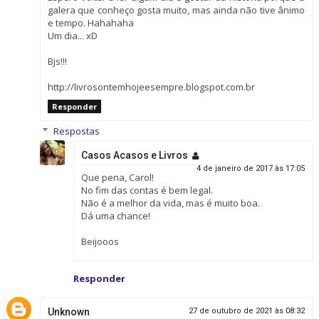
galera que conheço gosta muito, mas ainda não tive ânimo
e tempo. Hahahaha
Um dia... xD
Bjs!!!
http://livrosontemhojeesempre.blogspot.com.br
Responder
Respostas
Casos Acasos e Livros
4 de janeiro de 2017 às 17:05
Que pena, Carol!
No fim das contas é bem legal.
Não é a melhor da vida, mas é muito boa.
Dá uma chance!
Beijooos
Responder
Unknown
27 de outubro de 2021 às 08:32