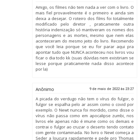
Amigo, os filmes não tem nada a ver com o livro. O
mais fiel provavelmente é o primeiro e ainda sim
deixa a desejar. O roteiro dos films foi totalmente
modificado pelo diretor , praticamente outra
história indenização só mantiveram os nomes dos
personagens e as mortes, mesmo que nem elas
aconteceram do mesmo jeito do livro. Recomendo
que você leia porque se eu for parar aqui pra
apontar tudo que NUNCA aconteceu nos livros vou
ficar o dia todo kk (suas dúvidas nem existiriam se
lesse porque praticamente nada disso acontece
por la)
Anônimo
9 de maio de 2022 às 23:27
A picada do verdugo não tem o vírus do fulgor, o
fulgor se espalha pelo ar assim como o covid por
exemplo. O Newt nunca foi mordido, como disse o
vírus não passa como em apocalipse zumbi, nos
livros ele apenas não é imune como os demais e
contrai o fulgor ao cruzar o deserto tendo contato
com gente contaminada. No livro o Newt começa a
Seder a loucura rapidamente e pede pro Thomas