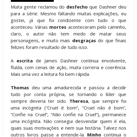
Muita gente reclamou do
desfecho
que Dashner deu
para a série. Mesmo faltando muitas explicações, eu
gostei, já que foi condizente com tudo o que
aconteceu. Várias
mortes
aconteceram pelo caminho,
claro, o autor não tem medo de matar seus
personagens, e muito mais
desgraças
do que finais
felizes foram resultado de tudo isso.
A
escrita
de James Dashner continua envolvente,
fluída, com cenas de ação, muita correria e coerência.
Mais uma vez a leitura foi bem rápida.
Thomas
deu uma amadurecida e passou a decidir
tudo por conta própria, se tornando o líder que
sempre deveria ter sido.
Theresa
, que sempre foi
uma incógnita (“Cruel é bom”, “Cruel não é bom”,
“Confie na Cruel”, “Não confie na Cruel”), permanece
uma incógnita. Não consegui desvendar quem é ela,
quais suas motivações e nem sua história. Talvez nos
outros livros passe a entende-la.
Minho
continua o