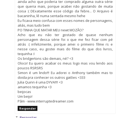
ainda acho que poderia ter comprado alguma outra série
que queria mais, porque acabei não gostando de muita
coisa :( DExatamente esse código da febre... O Arquivo é
bacaninha, lê numa sentada mesmo hehe
Eu ficava meio confusa com esses nomes de personagens,
aliás, mas tudo bem
PO TINHA QUE MATAR MEU newt MOZÃO?
Acho que eu não ter gostado de quase nenhum
personagem dessa série foi o que me fez ficar com pé
atrás :( infelizmente, porque amei o primeiro filme rs e
nesse caso, eu gostei mais do filme do que dos livros,
tequinha :I
Os bridgertons são demais, né? <3
Oloco! Eu quero acabar os meus logo mas vou lendo aos
poucos RSRSRS
Simon é um lindo!!! Eu adorei o Anthony também mas to
doida pra conhecer os outros gatões <333
Julia Quinn é uma DYVA!!!! <3
amamos tequinha <3
beijocas
Um beijo!
Pâm - www.interruptedreamer.com
Responder
Respostas