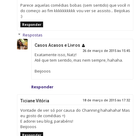
Parece aquelas comédias bobas (sem sentido) que você ri
do começo ao fim kkkkkkkkkk vou ver se assisto... Beijokas
:)
Responder
Respostas
Casos Acasos e Livros
26 de março de 2015 às 15:45
Exatamente isso, Natz!
Até que tem sentido, mas nem sempre, hahaha.
Beijooos
Responder
Ticiane Vitória
18 de março de 2015 às 17:32
Vontade de ver só por causa do Channing hahahaha! Mas
eu gosto de comédias =)
E adorei seu blog, parabéns!
Beijooos
Responder