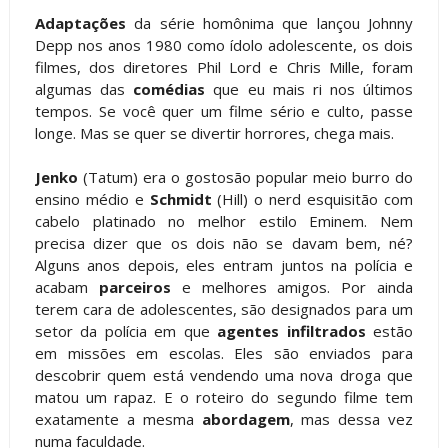
Adaptações
da série homônima que lançou Johnny
Depp nos anos 1980 como ídolo adolescente, os dois
filmes, dos diretores Phil Lord e Chris Mille, foram
algumas das
comédias
que eu mais ri nos últimos
tempos. Se você quer um filme sério e culto, passe
longe. Mas se quer se divertir horrores, chega mais.
Jenko
(Tatum) era o gostosão popular meio burro do
ensino médio e
Schmidt
(Hill) o nerd esquisitão com
cabelo platinado no melhor estilo Eminem. Nem
precisa dizer que os dois não se davam bem, né?
Alguns anos depois, eles entram juntos na polícia e
acabam
parceiros
e melhores amigos. Por ainda
terem cara de adolescentes, são designados para um
setor da polícia em que
agentes infiltrados
estão
em missões em escolas. Eles são enviados para
descobrir quem está vendendo uma nova droga que
matou um rapaz. E o roteiro do segundo filme tem
exatamente a mesma
abordagem
, mas dessa vez
numa faculdade.