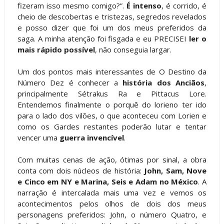
fizeram isso mesmo comigo?”.
É intenso
, é corrido, é
cheio de descobertas e tristezas, segredos revelados
e posso dizer que foi um dos meus preferidos da
saga. A minha atenção foi fisgada e eu PRECISEI
ler o
mais rápido possível
, não conseguia largar.
Um dos pontos mais interessantes de O Destino da
Número Dez é conhecer a
história dos Anciãos
,
principalmente Sétrakus Ra e Pittacus Lore.
Entendemos finalmente o porquê do lorieno ter ido
para o lado dos vilões, o que aconteceu com Lorien e
como os Gardes restantes poderão lutar e tentar
vencer uma
guerra invencível
.
Com muitas cenas de ação, ótimas por sinal, a obra
conta com dois núcleos de história:
John, Sam, Nove
e Cinco em NY e Marina, Seis e Adam no México
. A
narração é intercalada mais uma vez e vemos os
acontecimentos pelos olhos de dois dos meus
personagens preferidos: John, o número Quatro, e