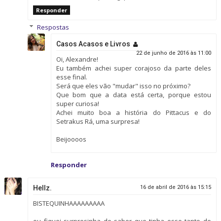
Responder
Respostas
Casos Acasos e Livros
22 de junho de 2016 às 11:00
Oi, Alexandre!
Eu também achei super corajoso da parte deles
esse final.
Será que eles vão "mudar" isso no próximo?
Que bom que a data está certa, porque estou
super curiosa!
Achei muito boa a história do Pittacus e do
Setrakus Rá, uma surpresa!
Beijoooos
Responder
Hellz.
16 de abril de 2016 às 15:15
BISTEQUINHAAAAAAAAA
eu fiquei surpresinha de saber que tinha esse tanto de