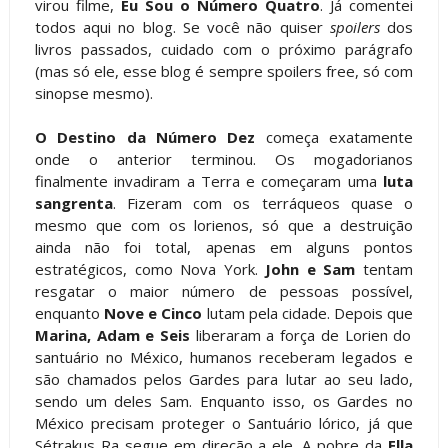
virou filme,
Eu Sou o Número Quatro
. Já comentei
todos aqui no blog. Se você não quiser
spoilers
dos
livros passados, cuidado com o próximo parágrafo
(mas só ele, esse blog é sempre spoilers free, só com
sinopse mesmo).
O Destino da Número Dez
começa exatamente
onde o anterior terminou. Os mogadorianos
finalmente invadiram a Terra e começaram uma
luta
sangrenta
. Fizeram com os terráqueos quase o
mesmo que com os lorienos, só que a destruição
ainda não foi total, apenas em alguns pontos
estratégicos, como Nova York.
John e Sam
tentam
resgatar o maior número de pessoas possível,
enquanto
Nove e Cinco
lutam pela cidade. Depois que
Marina, Adam e Seis
liberaram a força de Lorien do
santuário no México, humanos receberam legados e
são chamados pelos Gardes para lutar ao seu lado,
sendo um deles Sam. Enquanto isso, os Gardes no
México precisam proteger o Santuário lórico, já que
Sétrakus Ra segue em direção a ele. A pobre da
Ella