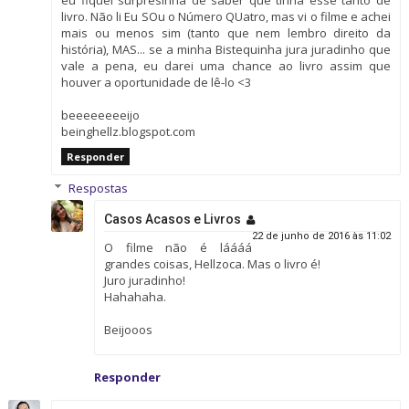
livro. Não li Eu SOu o Número QUatro, mas vi o filme e achei
mais ou menos sim (tanto que nem lembro direito da
história), MAS... se a minha Bistequinha jura juradinho que
vale a pena, eu darei uma chance ao livro assim que
houver a oportunidade de lê-lo <3
beeeeeeeeijo
beinghellz.blogspot.com
Responder
Respostas
Casos Acasos e Livros
22 de junho de 2016 às 11:02
O filme não é láááá
grandes coisas, Hellzoca. Mas o livro é!
Juro juradinho!
Hahahaha.
Beijooos
Responder