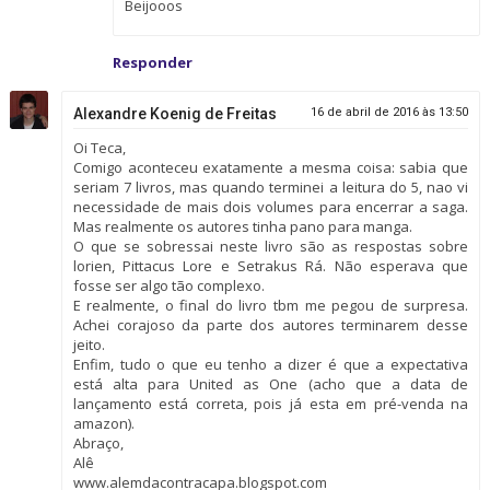
Beijooos
Responder
Alexandre Koenig de Freitas
16 de abril de 2016 às 13:50
Oi Teca,
Comigo aconteceu exatamente a mesma coisa: sabia que
seriam 7 livros, mas quando terminei a leitura do 5, nao vi
necessidade de mais dois volumes para encerrar a saga.
Mas realmente os autores tinha pano para manga.
O que se sobressai neste livro são as respostas sobre
lorien, Pittacus Lore e Setrakus Rá. Não esperava que
fosse ser algo tão complexo.
E realmente, o final do livro tbm me pegou de surpresa.
Achei corajoso da parte dos autores terminarem desse
jeito.
Enfim, tudo o que eu tenho a dizer é que a expectativa
está alta para United as One (acho que a data de
lançamento está correta, pois já esta em pré-venda na
amazon).
Abraço,
Alê
www.alemdacontracapa.blogspot.com