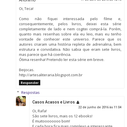
Oi, Teca!
Como não fiquei interessada pelo filme e,
consequentemente, pelos livros, deixei esta série
completamente de lado e nem cogitei comprá-la. Porém,
quanto mais resenhas sobre ela eu leio, mais eu tenho
vontade de conhecer este universo. Parece que os
autores criaram uma história repleta de adrenalina, bem
estrutura e convidativa. Não sabia que eram sete livros,
mas parece que há coerência.
Ótima resenha! Pretendo ler esta série em breve.
Beijocas.
http://artesaliteraria.blogspot.com.br
Responder
Respostas
Casos Acasos e Livros
22 de junho de 2016 às 11:04
Oi, Rafa!
São sete livros, mais os 12 ebooks!
É muitoooooooo bom!
E cada hora fica mais complexo e interessante.