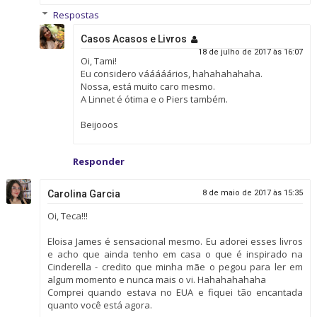
Respostas
Casos Acasos e Livros
18 de julho de 2017 às 16:07
Oi, Tami!
Eu considero vááááários, hahahahahaha.
Nossa, está muito caro mesmo.
A Linnet é ótima e o Piers também.
Beijooos
Responder
Carolina Garcia
8 de maio de 2017 às 15:35
Oi, Teca!!!
Eloisa James é sensacional mesmo. Eu adorei esses livros
e acho que ainda tenho em casa o que é inspirado na
Cinderella - credito que minha mãe o pegou para ler em
algum momento e nunca mais o vi. Hahahahahaha
Comprei quando estava no EUA e fiquei tão encantada
quanto você está agora.