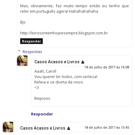
Mas, obviamente, faz muito tempo então eu tenho que
reler em português agora! Hahahahahaha
Bjs
http://livrosontemhojeesempre.blogspot.com.br
Responder
Respostas
Casos Acasos e Livros
18 de julho de 2017 às 16:08
Aaah, Carol!
Vou querer ler todos, com certeza!
Releia e se divirta de novo.
<3
Beijooos
Responder
Casos Acasos e Livros
18 de julho de 2017 às 15:45