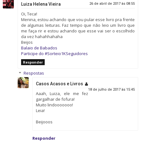
Luiza Helena Vieira
26 de abril de 2017 às 08:55
Oi, Teca!
Menina, estou achando que vou pular esse livro pra frente
de algumas leituras. Faz tempo que não leio um livro que
me faça rir e estou achando que esse vai ser o escolhido
da vez hahahhahaha
Beijos
Balaio de Babados
Participe do #Sorteio1KSeguidores
Responder
Respostas
Casos Acasos e Livros
18 de julho de 2017 às 15:45
Aaah, Luiza, ele me fez
gargalhar de fofura!
Muito lindooooooo!
Leia!
Beijooos
Responder