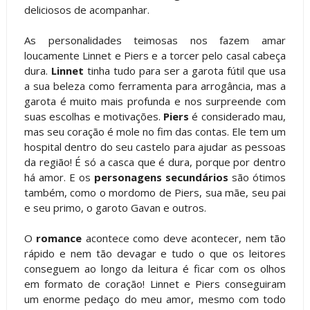
deliciosos de acompanhar.
As personalidades teimosas nos fazem amar
loucamente Linnet e Piers e a torcer pelo casal cabeça
dura.
Linnet
tinha tudo para ser a garota fútil que usa
a sua beleza como ferramenta para arrogância, mas a
garota é muito mais profunda e nos surpreende com
suas escolhas e motivações.
Piers
é considerado mau,
mas seu coração é mole no fim das contas. Ele tem um
hospital dentro do seu castelo para ajudar as pessoas
da região! É só a casca que é dura, porque por dentro
há amor. E os
personagens secundários
são ótimos
também, como o mordomo de Piers, sua mãe, seu pai
e seu primo, o garoto Gavan e outros.
O
romance
acontece como deve acontecer, nem tão
rápido e nem tão devagar e tudo o que os leitores
conseguem ao longo da leitura é ficar com os olhos
em formato de coração! Linnet e Piers conseguiram
um enorme pedaço do meu amor, mesmo com todo