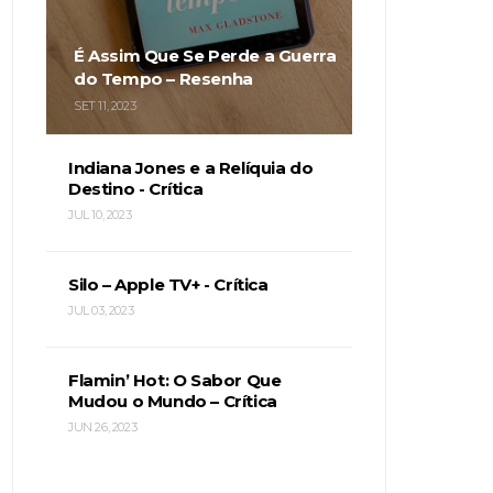
É Assim Que Se Perde a Guerra
do Tempo – Resenha
SET 11, 2023
Indiana Jones e a Relíquia do
Destino - Crítica
JUL 10, 2023
Silo – Apple TV+ - Crítica
JUL 03, 2023
Flamin’ Hot: O Sabor Que
Mudou o Mundo – Crítica
JUN 26, 2023