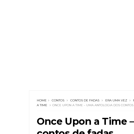
HOME
CONTOS
CONTOS DE FADAS
ERA UMA VEZ
A TIME
ONCE UPON A TIME – UMA ANTOLOGIA DOS CONTOS
Once Upon a Time –
contos de fadas