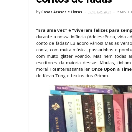
by
Casos Acasos e Livros
12 YEARS AGO
2 MINUT
“Era uma vez”
e
“viveram felizes para sem
durante a nossa infância (Adolescência, vida a
conto de fadas? Eu adoro vários! Mas as ver
conta, com muita música, passarinhos e pomba
com muito glitter voando. Mas nem todas as
escritores da maioria dessas fábulas, tinha
moral. Foi interessante ler
Once Upon a Time
de Kevin Tong e textos dos Grimm.