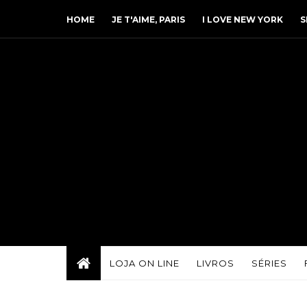
HOME
JE T'AIME, PARIS
I LOVE NEW YORK
S
LOJA ON LINE
LIVROS
SÉRIES