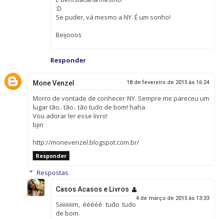
:D
Se puder, vá mesmo a NY. É um sonho!
Beijooos
Responder
Mone Venzel
18 de fevereiro de 2015 às 16:24
Morro de vontade de conhecer NY. Sempre me pareceu um
lugar tão.. tão.. tão tudo de bom! haha
Vou adorar ler esse livro!
bjin
http://monevenzel.blogspot.com.br/
Responder
Respostas
Casos Acasos e Livros
4 de março de 2015 às 13:33
Siiiiiiiiim, ééééé tudo tudo
de bom.