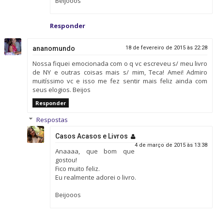
Beijooos
Responder
ananomundo
18 de fevereiro de 2015 às 22:28
Nossa fiquei emocionada com o q vc escreveu s/ meu livro
de NY e outras coisas mais s/ mim, Teca! Amei! Admiro
muitíssimo vc e isso me fez sentir mais feliz ainda com
seus elogios. Beijos
Responder
Respostas
Casos Acasos e Livros
4 de março de 2015 às 13:38
Anaaaa, que bom que
gostou!
Fico muito feliz.
Eu realmente adorei o livro.
Beijooos