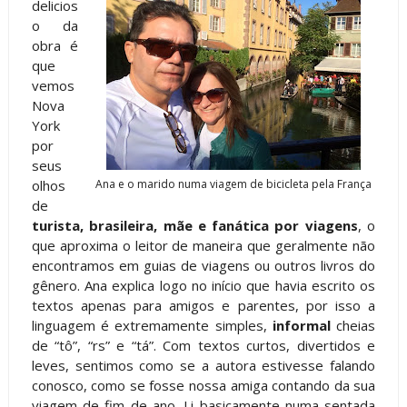
delicios
o da
obra é
que
vemos
Nova
York
por
seus
olhos
Ana e o marido numa viagem de bicicleta pela França
de
turista, brasileira, mãe e fanática por viagens
, o
que aproxima o leitor de maneira que geralmente não
encontramos em guias de viagens ou outros livros do
gênero. Ana explica logo no início que havia escrito os
textos apenas para amigos e parentes, por isso a
linguagem é extremamente simples,
informal
cheias
de “tô”, “rs” e “tá”. Com textos curtos, divertidos e
leves, sentimos como se a autora estivesse falando
conosco, como se fosse nossa amiga contando da sua
viagem de fim de ano. Li basicamente numa sentada