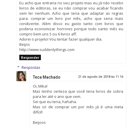
Eu acho que entraria no seu projeto mas eu já não recebo
livros de editoras, se eu não comprar vou acabar ficando
sem ler nenhum. Acho que teria que adaptar as regras
para: comprar um livro por mês, acho que seria mais
condizente. Além disso eu gasto tanto com livros que
poderia economizar horrores porque todo santo mês eu
compro bem uns 5 ou 6 livros aff.
Adorei o projeto! Vou tentar fazer qualquer dia.
Beijos
http://www.suddenlythings.com
Responder
Respostas
Teca Machado
21 de agosto de 2018 às 11:16
Oi, Mika!
Mas tenho certeza que você teria livros de sobra
para ler até o ano que vem.
Sei que eu teria, hahaha.
Mas só de comprar um por mês já é uma meta
difícil!
Beijoos