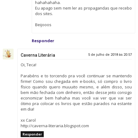
hahahahaha.
Eu apago sem nem ler as propagandas que recebo
dos sites.
Beijooos
Responder
Caverna Literária
5 de julho de 2018 às 20:57
Oi, Teca!
Parabéns e to torcendo pra você continuar se mantendo
firme! Como sou chegada em e-books, só compro o livro
físico quando quero muuuito mesmo, e além disso, sou
bem mão fechada com dinheiro, então desse jeito consigo
economizar bem hahaha mas você vai ver que vai ser
ótimo pra colocar os livros que estão parados na estante
em dia!
xx Carol
http://caverna-literaria.blogspot.com
Responder