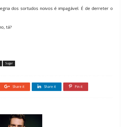
legria dos sortudos noivos é impagável. É de derreter o
o, tá?
Sugar
Share it
Share it
Pin it