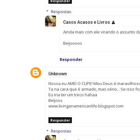
Responder
Respostas
Casos Acasos e Livros
Ainda mais com ele virando o assunto 
Beijoooos
Responder
Unknown
Nossa eu AMEI O CLIPE! Meu Deus é maravilhos
Ta na cara que é armado, mas sério... Se isso f
Eu iria ter um treco hahaa
Beijoos
www.livinganamericanlife.blogspot.com
Responder
Respostas