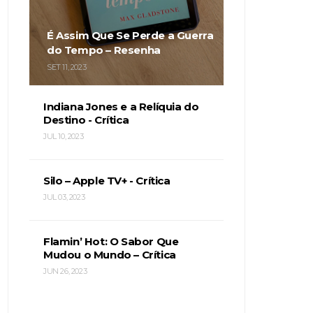
É Assim Que Se Perde a Guerra
do Tempo – Resenha
SET 11, 2023
Indiana Jones e a Relíquia do
Destino - Crítica
JUL 10, 2023
Silo – Apple TV+ - Crítica
JUL 03, 2023
Flamin’ Hot: O Sabor Que
Mudou o Mundo – Crítica
JUN 26, 2023