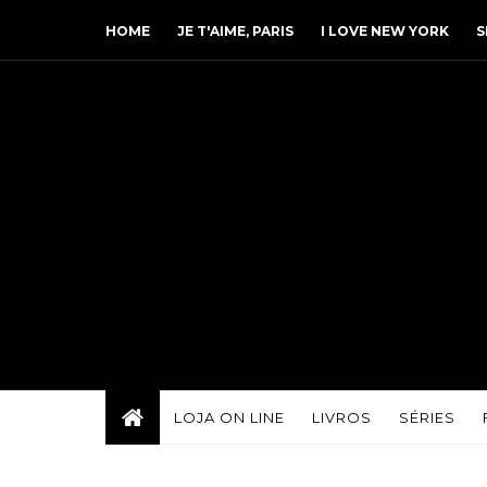
HOME
JE T'AIME, PARIS
I LOVE NEW YORK
S
LOJA ON LINE
LIVROS
SÉRIES