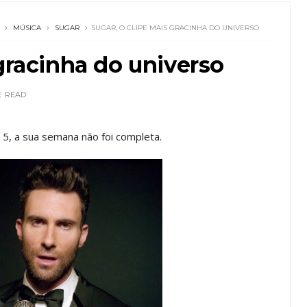
MÚSICA
SUGAR
SUGAR, O CLIPE MAIS GRACINHA DO UNIVERSO
 gracinha do universo
E
READ
 5, a sua semana não foi completa.