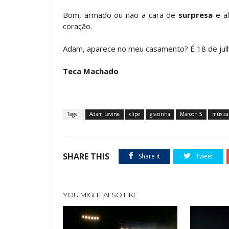
Bom, armado ou não a cara de
surpresa
e a
coração.
Adam, aparece no meu casamento? É 18 de julh
Teca Machado
Tags :
Adam Levine
clipe
gracinha
Maroon 5
música
SHARE THIS
Share it
Tweet
YOU MIGHT ALSO LIKE