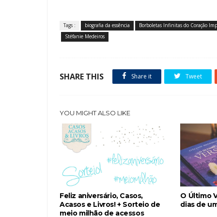
Tags :
biografia da essência
Borboletas Infinitas do Coração Imp
Stéfanie Medeiros
SHARE THIS
Share it
Tweet
YOU MIGHT ALSO LIKE
Feliz aniversário, Casos,
O Último V
Acasos e Livros! + Sorteio de
dias de u
meio milhão de acessos