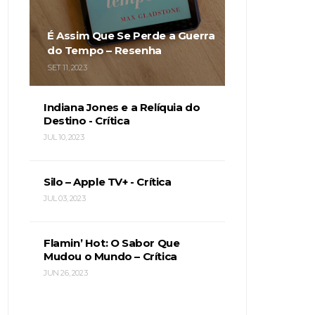
É Assim Que Se Perde a Guerra
do Tempo – Resenha
SET 11, 2023
Indiana Jones e a Relíquia do
Destino - Crítica
JUL 10, 2023
Silo – Apple TV+ - Crítica
JUL 03, 2023
Flamin’ Hot: O Sabor Que
Mudou o Mundo – Crítica
JUN 26, 2023