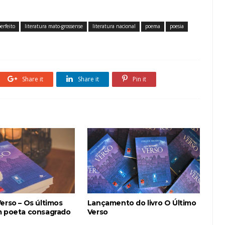
erfeito
literatura mato-grossense
literatura nacional
poema
poesia
Share it
Share it
Pin it
erso – Os últimos
Lançamento do livro O Último
m poeta consagrado
Verso