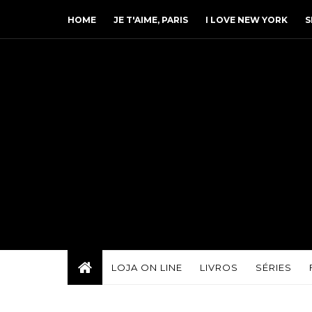
HOME
JE T'AIME, PARIS
I LOVE NEW YORK
S
LOJA ON LINE
LIVROS
SÉRIES