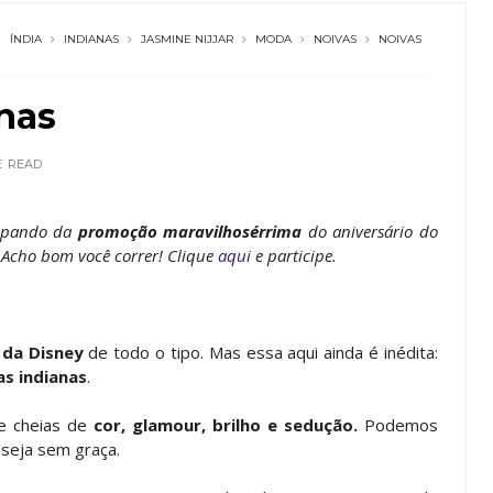
ÍNDIA
INDIANAS
JASMINE NIJJAR
MODA
NOIVAS
NOIVAS
nas
E
READ
icipando da
promoção maravilhosérrima
do aniversário do
 Acho bom você correr! Clique
aqui
e participe.
 da Disney
de todo o tipo. Mas essa aqui ainda é inédita:
as indianas
.
re cheias de
cor, glamour, brilho e sedução.
Podemos
 seja sem graça.