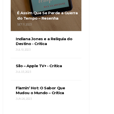
É Assim Que Se Perde a Guerra
do Tempo – Resenha
SET 11, 2023
Indiana Jones e a Relíquia do
Destino - Crítica
JUL 10, 2023
Silo – Apple TV+ - Crítica
JUL 03, 2023
Flamin’ Hot: O Sabor Que
Mudou o Mundo – Crítica
JUN 26, 2023