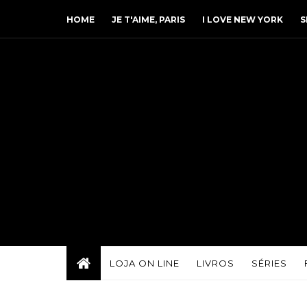
HOME
JE T'AIME, PARIS
I LOVE NEW YORK
S
LOJA ON LINE
LIVROS
SÉRIES