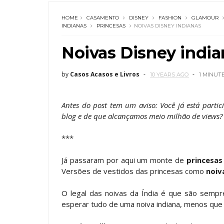
HOME
CASAMENTO
DISNEY
FASHION
GLAMOUR
INDIANAS
PRINCESAS
NOIVAS DISNEY INDIANAS
Noivas Disney india
by
Casos Acasos e Livros
10 YEARS AGO
1 MINUT
Antes do post tem um aviso: Você já está part
blog e de que alcançamos meio milhão de views?
***
Já passaram por aqui um monte de
princesas
Versões de vestidos das princesas como
noiv
O legal das noivas da Índia é que são semp
esperar tudo de uma noiva indiana, menos que