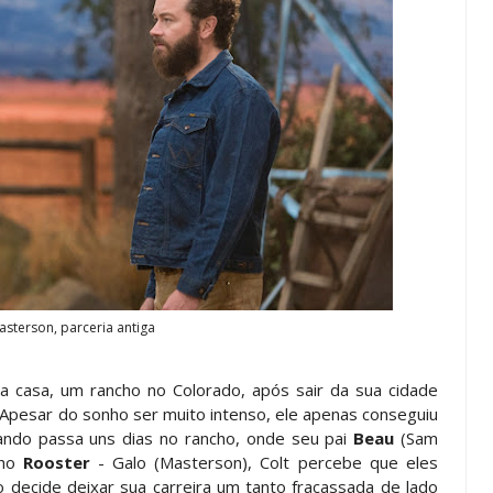
asterson, parceria antiga
ra casa, um rancho no Colorado, após sair da sua cidade
. Apesar do sonho ser muito intenso, ele apenas conseguiu
uando passa uns dias no rancho, onde seu pai
Beau
(Sam
lho
Rooster
- Galo (Masterson), Colt percebe que eles
o decide deixar sua carreira um tanto fracassada de lado