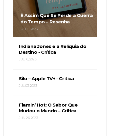
É Assim Que Se Perde a Guerra
do Tempo – Resenha
SET 11, 2023
Indiana Jones e a Relíquia do
Destino - Crítica
JUL 10, 2023
Silo – Apple TV+ - Crítica
JUL 03, 2023
Flamin’ Hot: O Sabor Que
Mudou o Mundo – Crítica
JUN 26, 2023