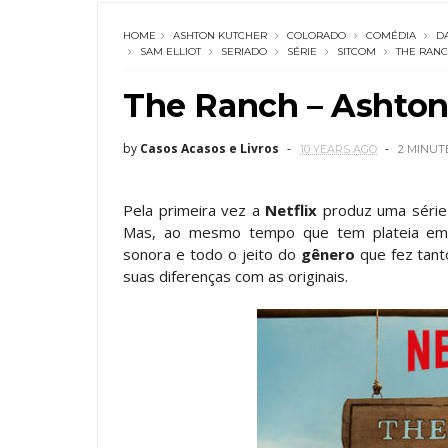
HOME
ASHTON KUTCHER
COLORADO
COMÉDIA
D
SAM ELLIOT
SERIADO
SÉRIE
SITCOM
THE RAN
The Ranch – Ashton
by
Casos Acasos e Livros
10 YEARS AGO
2 MINUT
Pela primeira vez a
Netflix
produz uma série
Mas, ao mesmo tempo que tem plateia em es
sonora e todo o jeito do
gênero
que fez tan
suas diferenças com as originais.