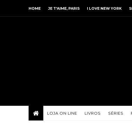
HOME
JE T'AIME, PARIS
I LOVE NEW YORK
S
LOJA ON LINE
LIVROS
SÉRIES