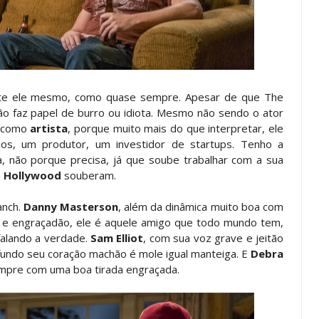
e ele mesmo, como quase sempre. Apesar de que The
o faz papel de burro ou idiota. Mesmo não sendo o ator
e como
artista
, porque muito mais do que interpretar, ele
, um produtor, um investidor de startups. Tenho a
, não porque precisa, já que soube trabalhar com a sua
m
Hollywood
souberam.
anch.
Danny Masterson
, além da dinâmica muito boa com
o e engraçadão, ele é aquele amigo que todo mundo tem,
falando a verdade.
Sam Elliot
, com sua voz grave e jeitão
fundo seu coração machão é mole igual manteiga. E
Debra
mpre com uma boa tirada engraçada.