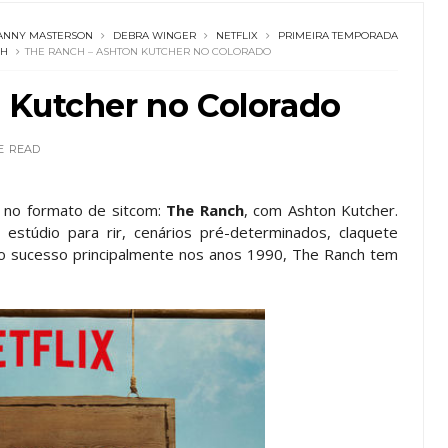
ANNY MASTERSON
DEBRA WINGER
NETFLIX
PRIMEIRA TEMPORADA
CH
THE RANCH – ASHTON KUTCHER NO COLORADO
 Kutcher no Colorado
E
READ
 no formato de sitcom:
The Ranch
, com Ashton Kutcher.
túdio para rir, cenários pré-determinados, claquete
to sucesso principalmente nos anos 1990, The Ranch tem