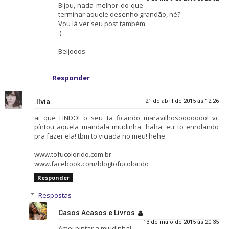
Bijou, nada melhor do que
terminar aquele desenho grandão, né?
Vou lá ver seu post também.
:)
Beijooos
Responder
.lívia.
21 de abril de 2015 às 12:26
ai que LINDO! o seu ta ficando maravilhosooooooo! vc
píntou aquela mandala miudinha, haha, eu to enrolando
pra fazer ela! tbm to viciada no meu! hehe
www.tofucolorido.com.br
www.facebook.com/blogtofucolorido
Responder
Respostas
Casos Acasos e Livros
13 de maio de 2015 às 20:35
Amei pintar a miudinha!