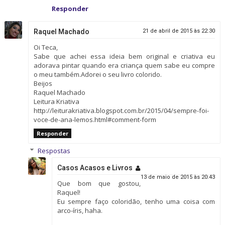
Responder
Raquel Machado
21 de abril de 2015 às 22:30
Oi Teca,
Sabe que achei essa ideia bem original e criativa eu
adorava pintar quando era criança quem sabe eu compre
o meu também.Adorei o seu livro colorido.
Beijos
Raquel Machado
Leitura Kriativa
http://leiturakriativa.blogspot.com.br/2015/04/sempre-foi-
voce-de-ana-lemos.html#comment-form
Responder
Respostas
Casos Acasos e Livros
13 de maio de 2015 às 20:43
Que bom que gostou,
Raquel!
Eu sempre faço coloridão, tenho uma coisa com
arco-íris, haha.