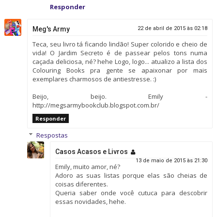
Responder
Meg's Army
22 de abril de 2015 às 02:18
Teca, seu livro tá ficando lindão! Super colorido e cheio de
vida! O Jardim Secreto é de passear pelos tons numa
caçada deliciosa, né? hehe Logo, logo... atualizo a lista dos
Colouring Books pra gente se apaixonar por mais
exemplares charmosos de antiestresse. :)
Beijo, beijo. Emily -
http://megsarmybookclub.blogspot.com.br/
Responder
Respostas
Casos Acasos e Livros
13 de maio de 2015 às 21:30
Emily, muito amor, né?
Adoro as suas listas porque elas são cheias de
coisas diferentes.
Queria saber onde você cutuca para descobrir
essas novidades, hehe.