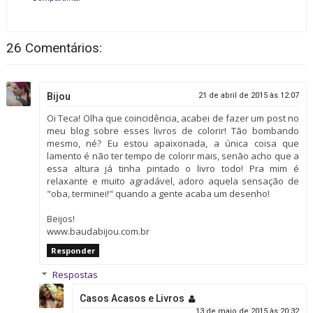
26 Comentários:
Bijou
21 de abril de 2015 às 12:07
Oi Teca! Olha que coincidência, acabei de fazer um post no
meu blog sobre esses livros de colorir! Tão bombando
mesmo, né? Eu estou apaixonada, a única coisa que
lamento é não ter tempo de colorir mais, senão acho que a
essa altura já tinha pintado o livro todo! Pra mim é
relaxante e muito agradável, adoro aquela sensação de
"oba, terminei!" quando a gente acaba um desenho!
Beijos!
www.baudabijou.com.br
Responder
Respostas
Casos Acasos e Livros
13 de maio de 2015 às 20:32