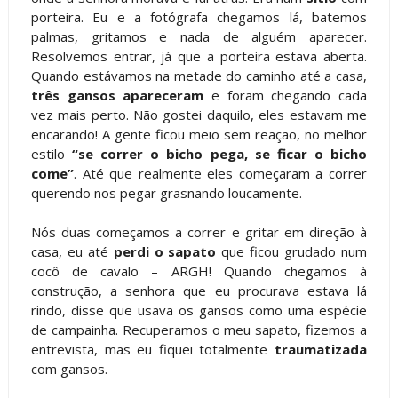
porteira. Eu e a fotógrafa chegamos lá, batemos
palmas, gritamos e nada de alguém aparecer.
Resolvemos entrar, já que a porteira estava aberta.
Quando estávamos na metade do caminho até a casa,
três gansos apareceram
e foram chegando cada
vez mais perto. Não gostei daquilo, eles estavam me
encarando! A gente ficou meio sem reação, no melhor
estilo
“se correr o bicho pega, se ficar o bicho
come”
. Até que realmente eles começaram a correr
querendo nos pegar grasnando loucamente.
Nós duas começamos a correr e gritar em direção à
casa, eu até
perdi o sapato
que ficou grudado num
cocô de cavalo – ARGH! Quando chegamos à
construção, a senhora que eu procurava estava lá
rindo, disse que usava os gansos como uma espécie
de campainha. Recuperamos o meu sapato, fizemos a
entrevista, mas eu fiquei totalmente
traumatizada
com gansos.