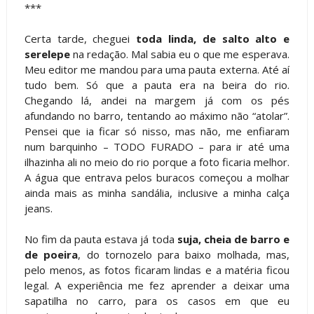
***
Certa tarde, cheguei
toda linda, de salto alto e
serelepe
na redação. Mal sabia eu o que me esperava.
Meu editor me mandou para uma pauta externa. Até aí
tudo bem. Só que a pauta era na beira do rio.
Chegando lá, andei na margem já com os pés
afundando no barro, tentando ao máximo não “atolar”.
Pensei que ia ficar só nisso, mas não, me enfiaram
num barquinho – TODO FURADO – para ir até uma
ilhazinha ali no meio do rio porque a foto ficaria melhor.
A água que entrava pelos buracos começou a molhar
ainda mais as minha sandália, inclusive a minha calça
jeans.
No fim da pauta estava já toda
suja, cheia de barro e
de poeira
, do tornozelo para baixo molhada, mas,
pelo menos, as fotos ficaram lindas e a matéria ficou
legal. A experiência me fez aprender a deixar uma
sapatilha no carro, para os casos em que eu