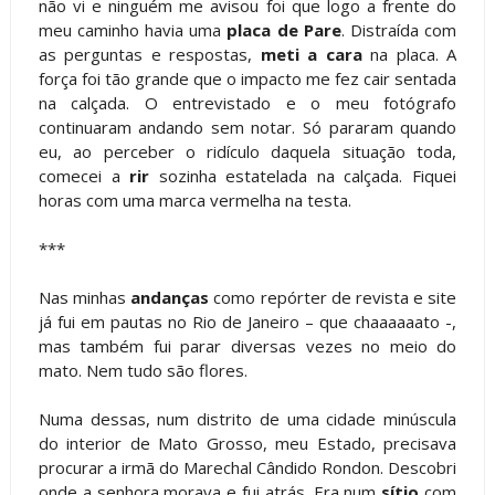
não vi e ninguém me avisou foi que logo a frente do
meu caminho havia uma
placa de Pare
. Distraída com
as perguntas e respostas,
meti a cara
na placa. A
força foi tão grande que o impacto me fez cair sentada
na calçada. O entrevistado e o meu fotógrafo
continuaram andando sem notar. Só pararam quando
eu, ao perceber o ridículo daquela situação toda,
comecei a
rir
sozinha estatelada na calçada. Fiquei
horas com uma marca vermelha na testa.
***
Nas minhas
andanças
como repórter de revista e site
já fui em pautas no Rio de Janeiro – que chaaaaaato -,
mas também fui parar diversas vezes no meio do
mato. Nem tudo são flores.
Numa dessas, num distrito de uma cidade minúscula
do interior de Mato Grosso, meu Estado, precisava
procurar a irmã do Marechal Cândido Rondon. Descobri
onde a senhora morava e fui atrás. Era num
sítio
com