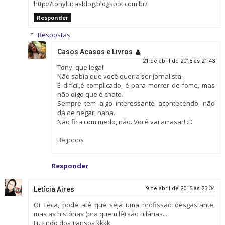
http://tonylucasblog.blogspot.com.br/
Responder
Respostas
Casos Acasos e Livros
21 de abril de 2015 às 21:43
Tony, que legal!
Não sabia que você queria ser jornalista.
É difícil,é complicado, é para morrer de fome, mas
não digo que é chato.
Sempre tem algo interessante acontecendo, não
dá de negar, haha.
Não fica com medo, não. Você vai arrasar! :D
Beijooos
Responder
Letícia Aires
9 de abril de 2015 às 23:34
Oi Teca, pode até que seja uma profissão desgastante,
mas as histórias (pra quem lê) são hilárias...
Fugindo dos gansos kkkk