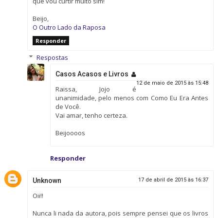
que vou curtir muito sim!
Beijo,
O Outro Lado da Raposa
Responder
Respostas
Casos Acasos e Livros
12 de maio de 2015 às 15:48
Raissa, Jojo é
unanimidade, pelo menos com Como Eu Era Antes
de Você.
Vai amar, tenho certeza.
Beijoooos
Responder
Unknown
17 de abril de 2015 às 16:37
Oii!!
Nunca li nada da autora, pois sempre pensei que os livros