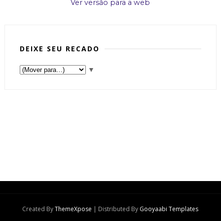
Ver versão para a web
DEIXE SEU RECADO
▼
Created By
ThemeXpose
| Distributed By
Gooyaabi Templates