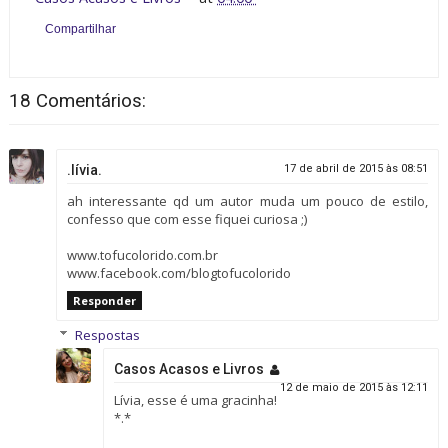
Compartilhar
18 Comentários:
.lívia.
17 de abril de 2015 às 08:51
ah interessante qd um autor muda um pouco de estilo,
confesso que com esse fiquei curiosa ;)
www.tofucolorido.com.br
www.facebook.com/blogtofucolorido
Responder
Respostas
Casos Acasos e Livros
12 de maio de 2015 às 12:11
Lívia, esse é uma gracinha!
*.*