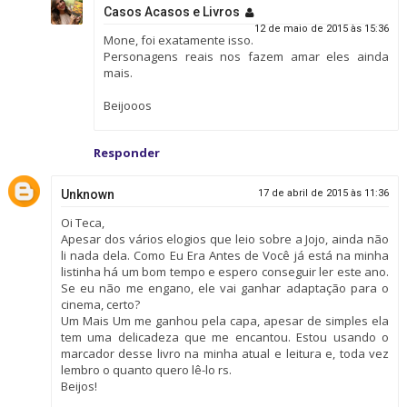
Casos Acasos e Livros
12 de maio de 2015 às 15:36
Mone, foi exatamente isso.
Personagens reais nos fazem amar eles ainda
mais.
Beijooos
Responder
Unknown
17 de abril de 2015 às 11:36
Oi Teca,
Apesar dos vários elogios que leio sobre a Jojo, ainda não
li nada dela. Como Eu Era Antes de Você já está na minha
listinha há um bom tempo e espero conseguir ler este ano.
Se eu não me engano, ele vai ganhar adaptação para o
cinema, certo?
Um Mais Um me ganhou pela capa, apesar de simples ela
tem uma delicadeza que me encantou. Estou usando o
marcador desse livro na minha atual e leitura e, toda vez
lembro o quanto quero lê-lo rs.
Beijos!