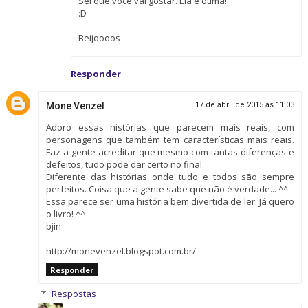
Sei que você vai gostar. Ela é ótima!
:D
Beijoooos
Responder
Mone Venzel
17 de abril de 2015 às 11:03
Adoro essas histórias que parecem mais reais, com
personagens que também tem características mais reais.
Faz a gente acreditar que mesmo com tantas diferenças e
defeitos, tudo pode dar certo no final.
Diferente das histórias onde tudo e todos são sempre
perfeitos. Coisa que a gente sabe que não é verdade... ^^
Essa parece ser uma história bem divertida de ler. Já quero
o livro! ^^
bjin
http://monevenzel.blogspot.com.br/
Responder
Respostas