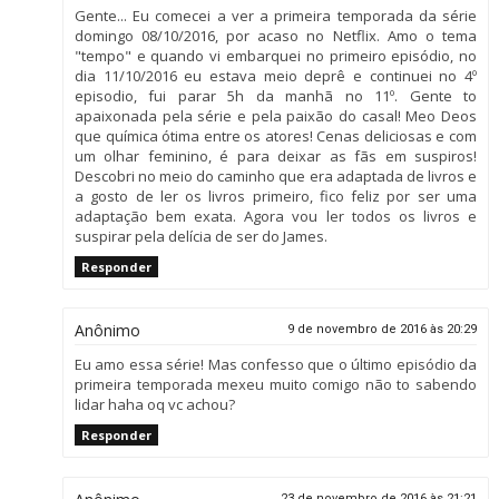
Gente... Eu comecei a ver a primeira temporada da série
domingo 08/10/2016, por acaso no Netflix. Amo o tema
"tempo" e quando vi embarquei no primeiro episódio, no
dia 11/10/2016 eu estava meio deprê e continuei no 4º
episodio, fui parar 5h da manhã no 11º. Gente to
apaixonada pela série e pela paixão do casal! Meo Deos
que química ótima entre os atores! Cenas deliciosas e com
um olhar feminino, é para deixar as fãs em suspiros!
Descobri no meio do caminho que era adaptada de livros e
a gosto de ler os livros primeiro, fico feliz por ser uma
adaptação bem exata. Agora vou ler todos os livros e
suspirar pela delícia de ser do James.
Responder
Anônimo
9 de novembro de 2016 às 20:29
Eu amo essa série! Mas confesso que o último episódio da
primeira temporada mexeu muito comigo não to sabendo
lidar haha oq vc achou?
Responder
23 de novembro de 2016 às 21:21