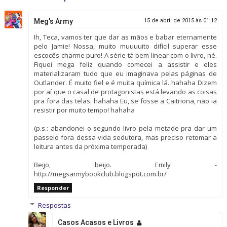
Meg's Army
15 de abril de 2015 às 01:12
Ih, Teca, vamos ter que dar as mãos e babar eternamente
pelo Jamie! Nossa, muito muuuuito difícil superar esse
escocês charme puro! A série tá bem linear com o livro, né.
Fiquei mega feliz quando comecei a assistir e eles
materializaram tudo que eu imaginava pelas páginas de
Outlander. É muito fiel e é muita química lá. hahaha Dizem
por aí que o casal de protagonistas está levando as coisas
pra fora das telas. hahaha Eu, se fosse a Caitriona, não ia
resistir por muito tempo! hahaha
(p.s.: abandonei o segundo livro pela metade pra dar um
passeio fora dessa vida sedutora, mas preciso retomar a
leitura antes da próxima temporada)
Beijo, beijo. Emily -
http://megsarmybookclub.blogspot.com.br/
Responder
Respostas
Casos Acasos e Livros