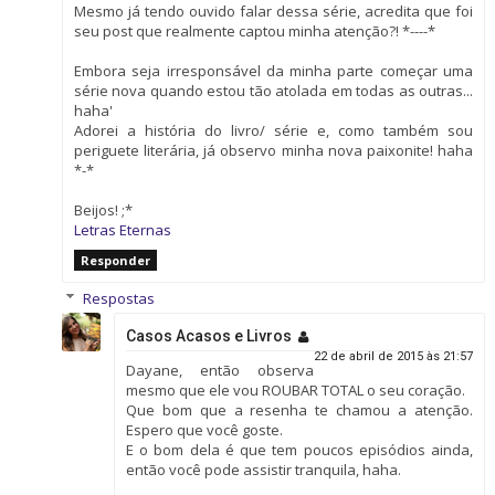
Mesmo já tendo ouvido falar dessa série, acredita que foi
seu post que realmente captou minha atenção?! *----*
Embora seja irresponsável da minha parte começar uma
série nova quando estou tão atolada em todas as outras...
haha'
Adorei a história do livro/ série e, como também sou
periguete literária, já observo minha nova paixonite! haha
*-*
Beijos! ;*
Letras Eternas
Responder
Respostas
Casos Acasos e Livros
22 de abril de 2015 às 21:57
Dayane, então observa
mesmo que ele vou ROUBAR TOTAL o seu coração.
Que bom que a resenha te chamou a atenção.
Espero que você goste.
E o bom dela é que tem poucos episódios ainda,
então você pode assistir tranquila, haha.