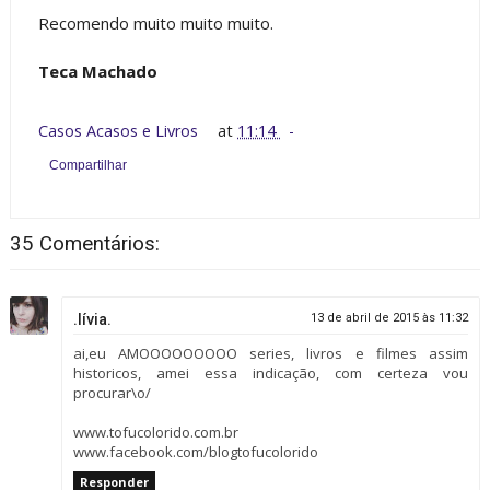
Recomendo muito muito muito.
Teca Machado
Casos Acasos e Livros
at
11:14
Compartilhar
35 Comentários:
.lívia.
13 de abril de 2015 às 11:32
ai,eu AMOOOOOOOOO series, livros e filmes assim
historicos, amei essa indicação, com certeza vou
procurar\o/
www.tofucolorido.com.br
www.facebook.com/blogtofucolorido
Responder