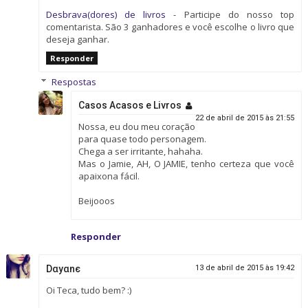
Desbrava(dores) de livros
- Participe do nosso top
comentarista. São 3 ganhadores e você escolhe o livro que
deseja ganhar.
Responder
Respostas
Casos Acasos e Livros
22 de abril de 2015 às 21:55
Nossa, eu dou meu coração
para quase todo personagem.
Chega a ser irritante, hahaha.
Mas o Jamie, AH, O JAMIE, tenho certeza que você
apaixona fácil.
Beijooos
Responder
Dαyαnє
13 de abril de 2015 às 19:42
Oi Teca, tudo bem? :)