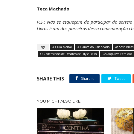
Teca Machado
P.S.: Não se esqueçam de participar do sortei
Livros é um dos parceiros dessa comemoração che
Tags :
A Cura Mortal
A Garota do Calendário
As Sete Irmãs
O Caderninho de Desafios de Lily e Dash
Os Arquivos Perdidos
SHARE THIS
Share it
Tweet
YOU MIGHT ALSO LIKE