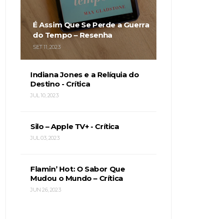
É Assim Que Se Perde a Guerra
do Tempo – Resenha
SET 11, 2023
Indiana Jones e a Relíquia do
Destino - Crítica
JUL 10, 2023
Silo – Apple TV+ - Crítica
JUL 03, 2023
Flamin’ Hot: O Sabor Que
Mudou o Mundo – Crítica
JUN 26, 2023