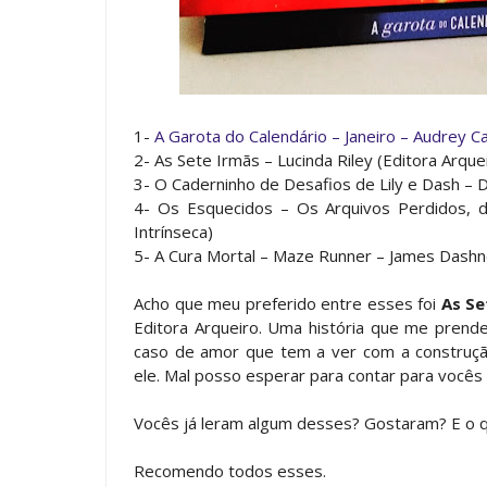
1-
A Garota do Calendário – Janeiro – Audrey Ca
2-
As Sete Irmãs – Lucinda Riley (Editora Arque
3-
O Caderninho de Desafios de Lily e Dash – D
4-
Os Esquecidos – Os Arquivos Perdidos, d
Intrínseca)
5-
A Cura Mortal – Maze Runner – James Dashn
Acho que meu preferido entre esses foi
As Se
Editora Arqueiro. Uma história que me prende
caso de amor que tem a ver com a construç
ele. Mal posso esperar para contar para vocês 
Vocês já leram algum desses? Gostaram? E o 
Recomendo todos esses.