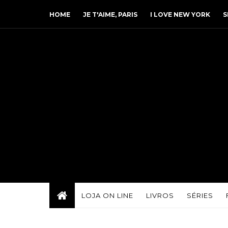
HOME
JE T'AIME, PARIS
I LOVE NEW YORK
S
LOJA ON LINE
LIVROS
SÉRIES