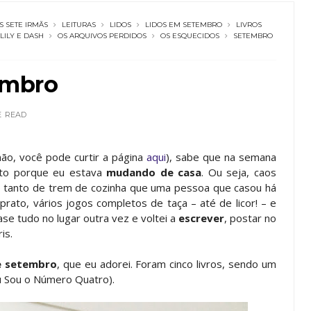
S SETE IRMÃS
LEITURAS
LIDOS
LIDOS EM SETEMBRO
LIVROS
LILY E DASH
OS ARQUIVOS PERDIDOS
OS ESQUECIDOS
SETEMBRO
embro
E
READ
ão, você pode curtir a página
aqui
), sabe que na semana
nto porque eu estava
mudando de casa
. Ou seja, caos
o tanto de trem de cozinha que uma pessoa que casou há
ato, vários jogos completos de taça – até de licor! – e
se tudo no lugar outra vez e voltei a
escrever
, postar no
is.
de setembro
, que eu adorei. Foram cinco livros, sendo um
u Sou o Número Quatro).