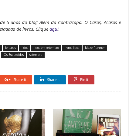
o de 5 anos do blog Além da Contracapa. O Casos, Acasos e
iaaaaa de livros. Clique
aqui
.
leituras
lidos
lidos em setembro
livros lidos
Maze Runner
Os Esquecidos
setembro
Share it
Share it
Pin it