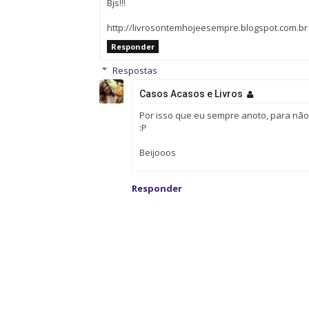
Bjs!!!
http://livrosontemhojeesempre.blogspot.com.br
Responder
Respostas
Casos Acasos e Livros
Por isso que eu sempre anoto, para nã
:P
Beijooos
Responder