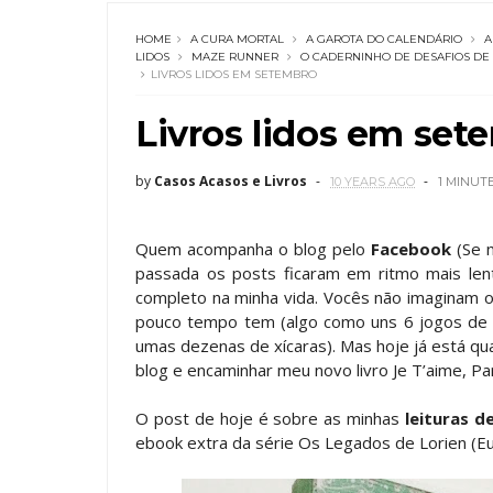
HOME
A CURA MORTAL
A GAROTA DO CALENDÁRIO
A
LIDOS
MAZE RUNNER
O CADERNINHO DE DESAFIOS DE 
LIVROS LIDOS EM SETEMBRO
Livros lidos em set
by
Casos Acasos e Livros
10 YEARS AGO
1 MINUT
Quem acompanha o blog pelo
Facebook
(Se n
passada os posts ficaram em ritmo mais le
completo na minha vida. Vocês não imaginam 
pouco tempo tem (algo como uns 6 jogos de pr
umas dezenas de xícaras). Mas hoje já está qua
blog e encaminhar meu novo livro Je T’aime, Par
O post de hoje é sobre as minhas
leituras 
ebook extra da série Os Legados de Lorien (E