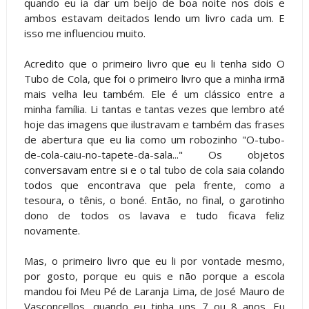
quando eu ia dar um beijo de boa noite nos dois e
ambos estavam deitados lendo um livro cada um. E
isso me influenciou muito.
Acredito que o primeiro livro que eu li tenha sido O
Tubo de Cola, que foi o primeiro livro que a minha irmã
mais velha leu também. Ele é um clássico entre a
minha família. Li tantas e tantas vezes que lembro até
hoje das imagens que ilustravam e também das frases
de abertura que eu lia como um robozinho "O-tubo-
de-cola-caiu-no-tapete-da-sala..." Os objetos
conversavam entre si e o tal tubo de cola saia colando
todos que encontrava que pela frente, como a
tesoura, o tênis, o boné. Então, no final, o garotinho
dono de todos os lavava e tudo ficava feliz
novamente.
Mas, o primeiro livro que eu li por vontade mesmo,
por gosto, porque eu quis e não porque a escola
mandou foi Meu Pé de Laranja Lima, de José Mauro de
Vasconcellos, quando eu tinha uns 7 ou 8 anos. Eu