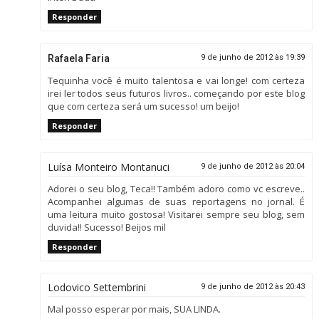
Responder
Rafaela Faria
9 de junho de 2012 às 19:39
Tequinha você é muito talentosa e vai longe! com certeza
irei ler todos seus futuros livros.. começando por este blog
que com certeza será um sucesso! um beijo!
Responder
Luísa Monteiro Montanuci
9 de junho de 2012 às 20:04
Adorei o seu blog, Teca!! Também adoro como vc escreve..
Acompanhei algumas de suas reportagens no jornal. É
uma leitura muito gostosa! Visitarei sempre seu blog, sem
duvida!! Sucesso! Beijos mil
Responder
Lodovico Settembrini
9 de junho de 2012 às 20:43
Mal posso esperar por mais, SUA LINDA.