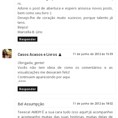
rs.
Adorei o post de abertura e espero ansiosa novos posts,
bem como seu livro :)
Desejo-lhe de coração muito sucesso, porque talento já
tens.
Beijos!
Marcella B. Lírio
Responder
Casos Acasos e Livros
11 de junho de 2012 às 15:59
Obrigada, gente!
Vocês não tem ideia de como os comentários e as
visualizações me deixaram feliz!
Continuem aparecendo por aqui.
;****
Responder
Bel Assumpção
11 de junho de 2012 às 18:02
Teeeca! AMEI!!! É a sua cara tudo isso aqui!! Já acompanhei
e acompanho muitas das suas histórias, muitas delas de