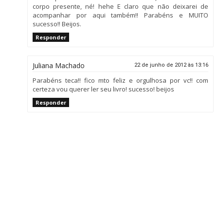
corpo presente, né! hehe E claro que não deixarei de
acompanhar por aqui também!! Parabéns e MUITO
sucesso!! Beijos.
Responder
Juliana Machado
22 de junho de 2012 às 13:16
Parabéns teca!! fico mto feliz e orgulhosa por vc!! com
certeza vou querer ler seu livro! sucesso! beijos
Responder