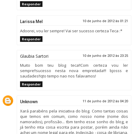
Responder
Larissa Mel
10 de junho de 2012 às 01:21
Adoorei, vou ler sempre! Vai ser sucesso certeza Teca :*
Responder
Glaubia Sartori
10 de junho de 2012 às 23:25
Muito bom teu blog teca!!Com certeza vou ler
sempre!!sucesso nesta nova empreitada!!! bjosss e
saudades!!qto tempo nao nos falavamos!
Responder
Unknown
11 de junho de 2012 às 04:20
Xará parabéns pela iniciativa do blog. Como tantas coisas
que temos em comum, como nosso nome (nome dos
namorados), profissão... tbm tenho esse sonho do blog, e
já tenho mta coisa escrita para postar, porém ainda não
achei um nome legal para ele. Indecisão - coisa de libriana,