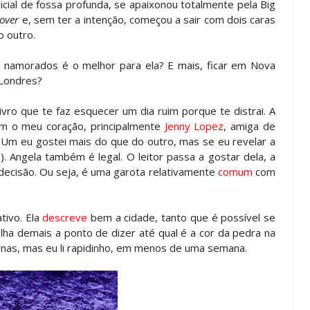
cial de fossa profunda, se apaixonou totalmente pela Big
over
e, sem ter a intenção, começou a sair com dois caras
o outro.
s namorados é o melhor para ela? E mais, ficar em Nova
 Londres?
livro que te faz esquecer um dia ruim porque te distrai. A
am o meu coração, principalmente
Jenny Lopez
, amiga de
(Um eu gostei mais do que do outro, mas se eu revelar a
). Angela também é legal. O leitor passa a gostar dela, a
ndecisão. Ou seja, é uma garota relativamente
comum
com
tivo. Ela
descreve
bem a cidade, tanto que é possível se
lha demais a ponto de dizer até qual é a cor da pedra na
inas, mas eu li rapidinho, em menos de uma semana.