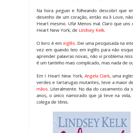
Na hora peguei e folheando descobri que er
desenho de um coração, então eu li Love, não
Heart mesmo. Ufa! Menos mal. Claro que uns di
Heart New York, de
Lindsey Kelk
.
O livro é em
inglês
. Dei uma pesquisada na in
vez em quando leio em inglês para não esque
aprender palavras novas, não vi problema nisso. 
é um tantinho mais complicado, mas nada de o
Em I Heart New York,
Angela Clark
, uma ingle
verdes e tartarugas mutantes, teve a maior d
mãos
. Literalmente. No dia do casamento da
anos, o único namorado que já teve na vida
colega de tênis.