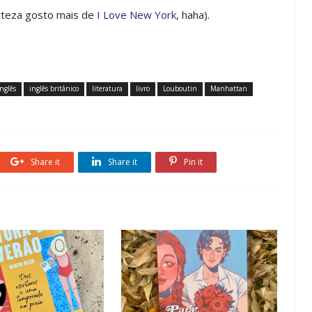
teza gosto mais de
I Love New York
, haha).
inglês
inglês britânico
literatura
livro
Louboutin
Manhattan
Share it
Share it
Pin it