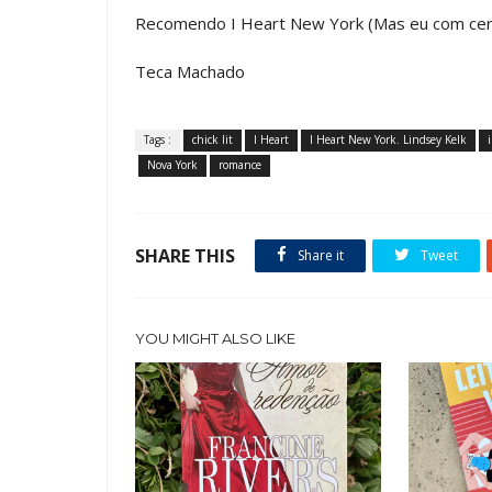
Recomendo I Heart New York (Mas eu com cer
Teca Machado
Tags :
chick lit
I Heart
I Heart New York. Lindsey Kelk
Nova York
romance
SHARE THIS
Share it
Tweet
YOU MIGHT ALSO LIKE