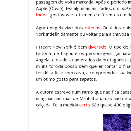
passagem de volta marcada. Após o período ini
Apple (Óbvio), fez algumas amizades, um
make
lindos
, gostosos e totalmente diferentes um d
Agora Angela vive dois
dilemas
: Qual dos doi
York indefinidamente ou voltar para a chuvosa
I Heart New York é bem
divertido
. O tipo de 
história me fisgou e os personagens ganhar
Angela, e os dois namorados da protagonista 
minha torcida posso sem querer contar o final
ter dó, a ficar com raiva, a compreender sua i
um ótimo gosto para sapatos.
A autora escreve num ritmo que não fica cansa
imaginar nas ruas de Manhattan, mas não deta
calçada. Foi a medida
certa
. São quase 400 pág