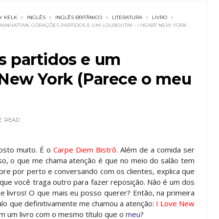
Y KELK
INGLÊS
INGLÊS BRITÂNICO
LITERATURA
LIVRO
MANHATTAN, CORAÇÕES PARTIDOS E UM LOUBOUTIN – I HEART NEW YORK
s partidos e um
 New York (Parece o meu
E
READ
osto muito. É o
Carpe Diem Bistrô
. Além de a comida ser
so, o que me chama atenção é que no meio do salão tem
pre por perto e conversando com os clientes, explica que
 que você traga outro para fazer reposição. Não é um dos
 livros! O que mais eu posso querer? Então, na primeira
título que definitivamente me chamou a atenção:
I Love New
tem um livro com o mesmo título que o
meu
?