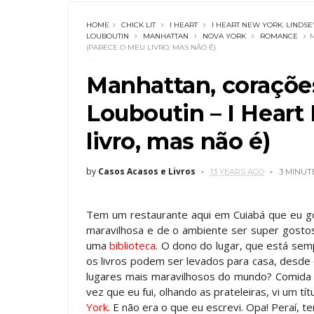
HOME
CHICK LIT
I HEART
I HEART NEW YORK. LINDSE
LOUBOUTIN
MANHATTAN
NOVA YORK
ROMANCE
(PARECE O MEU LIVRO, MAS NÃO É)
Manhattan, coraçõe
Louboutin – I Heart
livro, mas não é)
by
Casos Acasos e Livros
13 YEARS AGO
3 MINUT
Tem um restaurante aqui em Cuiabá que eu g
maravilhosa e de o ambiente ser super gosto
uma
biblioteca
. O dono do lugar, que está sem
os livros podem ser levados para casa, desde
lugares mais maravilhosos do mundo? Comida e
vez que eu fui, olhando as prateleiras, vi um 
York
. E não era o que eu escrevi. Opa! Peraí, 