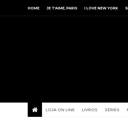
HOME
JE T'AIME, PARIS
I LOVE NEW YORK
S
LOJA ON LINE
LIVROS
SÉRIES