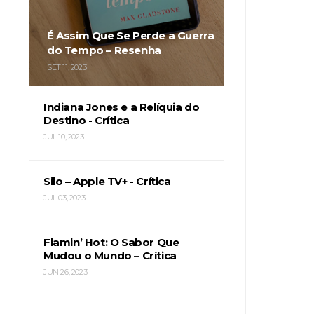
É Assim Que Se Perde a Guerra
do Tempo – Resenha
SET 11, 2023
Indiana Jones e a Relíquia do
Destino - Crítica
JUL 10, 2023
Silo – Apple TV+ - Crítica
JUL 03, 2023
Flamin’ Hot: O Sabor Que
Mudou o Mundo – Crítica
JUN 26, 2023