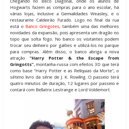
Chegando no Beco Diagonal, onde os alunos de
Hogwarts fazem as compras para o ano escolar, há
várias lojas, inclusive a Gemialidades Weasley, e o
restaurante Caldeirão Furado. Logo no final da rua
está o
Banco Gringotes
, também uma das melhores
novidades da expansão, pois apresenta um dragão no
topo que solta fogo. No banco os visitantes podem
trocar seu dinheiro por galões e utilizá-los no parque
para compras. Além disso, o banco abriga a nova
atração
“Harry Potter & the Escape from
Gringotts”
, montanha-russa com efeitos 3D que terá
como base “Harry Potter e as Relíquias da Morte”, o
sétimo livro da série de J. K. Rowling. O passeio terá
quatro minutos de duração, 12 lugares por passeio e
contará com Bellatrix Lestrange e Lord Voldemort.