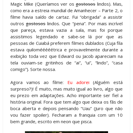
Magic Mike (Queríamos ver os
gostosos
lindos). Mas,
como era a estreia mundial de Amanhecer – Parte 2, o
filme havia saído de cartaz. Fui “obrigada” a assistir
outros
gostosos
lindos. Que “pena”. Por mais incrível
que pareça, estava vazia a sala, mas foi porque
assistimos legendado e sabe-se lá por que as
pessoas de Cuiabá preferem filmes dublados (Cuja fila
estava quilomééééétrica e provavelmente durante a
exibição toda vez que Edward ou Jacob apareciam na
tela ouviam-se gritinhos de “ai”, “ui”, “lindo”, “casa
comigo”). Sorte nossa.
Agora vamos ao filme:
Eu adorei
(Alguém está
surpreso?)! É muito, mas muito igual ao livro, algo que
eu prezo em adaptações. Acho importante ser fiel a
história original. Fora que tem algo que deixa os fãs de
boca aberta e depois pensando “Uau” (Juro que não
vou fazer spoiler). Fecharam a franquia com um 10
bem grande, escrito em neon que pisca.