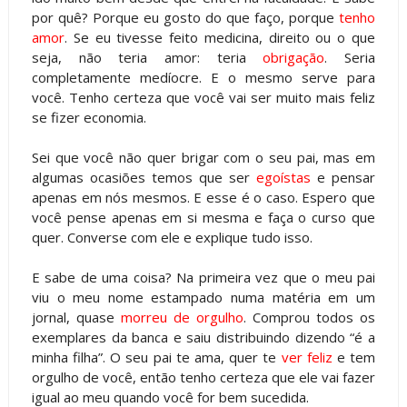
por quê? Porque eu gosto do que faço, porque
tenho
amor
. Se eu tivesse feito medicina, direito ou o que
seja, não teria amor: teria
obrigação
. Seria
completamente medíocre. E o mesmo serve para
você. Tenho certeza que você vai ser muito mais feliz
se fizer economia.
Sei que você não quer brigar com o seu pai, mas em
algumas ocasiões temos que ser
egoístas
e pensar
apenas em nós mesmos. E esse é o caso. Espero que
você pense apenas em si mesma e faça o curso que
quer. Converse com ele e explique tudo isso.
E sabe de uma coisa? Na primeira vez que o meu pai
viu o meu nome estampado numa matéria em um
jornal, quase
morreu de orgulho
. Comprou todos os
exemplares da banca e saiu distribuindo dizendo “é a
minha filha”. O seu pai te ama, quer te
ver feliz
e tem
orgulho de você, então tenho certeza que ele vai fazer
igual ao meu quando você for bem sucedida.