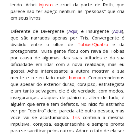
lendo. Achei
injusto
e cruel da parte de Roth, que
parece não ter apego nenhum às "pessoas" que cria
em seus livros.
Diferente de Divergente (
Aqui
) e Insurgente (
Aqui
),
que são narrados apenas por Tris, Convergente é
dividido entre o olhar de
Tobias/Quatro
e da
protagonista. Muita gente ficou com raiva de Tobias
por causa de algumas das suas atitudes e da sua
dificuldade em lidar com a nova realidade, mas eu
gostei. Achei interessante a autora mostrar a sua
mente e o seu lado mais
humano
. Compreendemos
que apesar do exterior durão, corajoso, estrategista
e um tanto selvagem, ele é de verdade, com medos,
inseguranças, ataques de pânico e, além de tudo, é
alguém que erra e tem defeitos. No início foi estranho
ver por "dentro" dele, parecia até outra pessoa, mas
você vai se acostumando.
Tris
continua a mesma:
impulsiva, corajosa, esquentadinha e sempre pronta
para se sacrificar pelos outros. Adoro o fato de ela ser