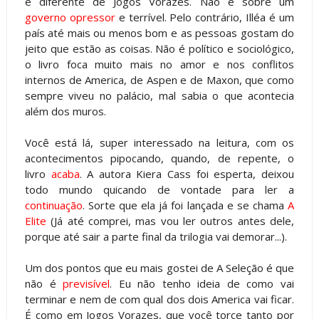
é diferente de Jogos Vorazes. Não é sobre um
governo opressor
e terrível. Pelo contrário, Illéa é um
país até mais ou menos bom e as pessoas gostam do
jeito que estão as coisas. Não é político e sociológico,
o livro foca muito mais no amor e nos conflitos
internos de America, de Aspen e de Maxon, que como
sempre viveu no palácio, mal sabia o que acontecia
além dos muros.
Você está lá, super interessado na leitura, com os
acontecimentos pipocando, quando, de repente, o
livro
acaba
. A autora Kiera Cass foi esperta, deixou
todo mundo quicando de vontade para ler a
continuação
. Sorte que ela já foi lançada e se chama
A
Elite
(Já até comprei, mas vou ler outros antes dele,
porque até sair a parte final da trilogia vai demorar...).
Um dos pontos que eu mais gostei de A Seleção é que
não é
previsível
. Eu não tenho ideia de como vai
terminar e nem de com qual dos dois America vai ficar.
É como em Jogos Vorazes, que você torce tanto por