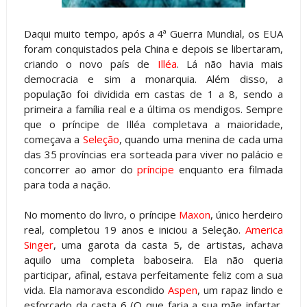
Daqui muito tempo, após a 4ª Guerra Mundial, os EUA
foram conquistados pela China e depois se libertaram,
criando o novo país de
Illéa
. Lá não havia mais
democracia e sim a monarquia. Além disso, a
população foi dividida em castas de 1 a 8, sendo a
primeira a família real e a última os mendigos. Sempre
que o príncipe de Illéa completava a maioridade,
começava a
Seleção
, quando uma menina de cada uma
das 35 províncias era sorteada para viver no palácio e
concorrer ao amor do
príncipe
enquanto era filmada
para toda a nação.
No momento do livro, o príncipe
Maxon
, único herdeiro
real, completou 19 anos e iniciou a Seleção.
America
Singer
, uma garota da casta 5, de artistas, achava
aquilo uma completa baboseira. Ela não queria
participar, afinal, estava perfeitamente feliz com a sua
vida. Ela namorava escondido
Aspen
, um rapaz lindo e
esforçado da casta 6 (O que faria a sua mãe infartar,