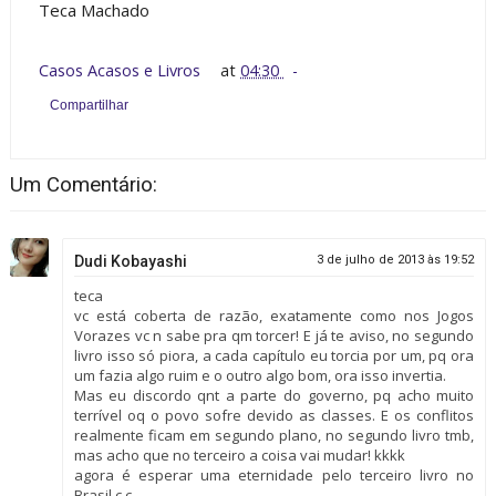
Teca Machado
Casos Acasos e Livros
at
04:30
Compartilhar
Um Comentário:
Dudi Kobayashi
3 de julho de 2013 às 19:52
teca
vc está coberta de razão, exatamente como nos Jogos
Vorazes vc n sabe pra qm torcer! E já te aviso, no segundo
livro isso só piora, a cada capítulo eu torcia por um, pq ora
um fazia algo ruim e o outro algo bom, ora isso invertia.
Mas eu discordo qnt a parte do governo, pq acho muito
terrível oq o povo sofre devido as classes. E os conflitos
realmente ficam em segundo plano, no segundo livro tmb,
mas acho que no terceiro a coisa vai mudar! kkkk
agora é esperar uma eternidade pelo terceiro livro no
Brasil ç.ç